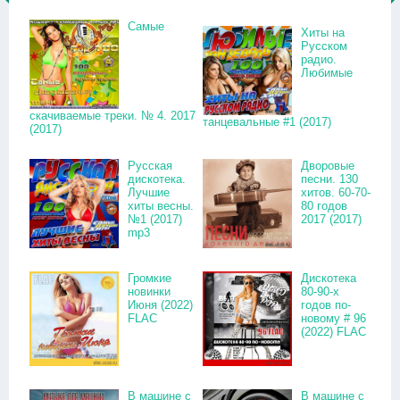
Самые
Хиты на
Русском
радио.
Любимые
скачиваемые треки. № 4. 2017
танцевальные #1 (2017)
(2017)
Русская
Дворовые
дискотека.
песни. 130
Лучшие
хитов. 60-70-
хиты весны.
80 годов
№1 (2017)
2017 (2017)
mp3
Громкие
Дискотека
новинки
80-90-х
Июня (2022)
годов по-
FLAC
новому # 96
(2022) FLAC
В машине с
В машине с