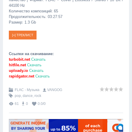
44100 Hz
Количество композиций: 65
Продолжительность: 03:27:57
Размер: 1.3 Gb
Ссылки на скачивание:
turbobit.net
Скачать
hitfile.net
Скачать
uploady.io
Скачать
rapidgator.net
Скачать
FLAC - Музыка
VANGOG
pop
,
dance
,
rock
61
0
0.0
/
0