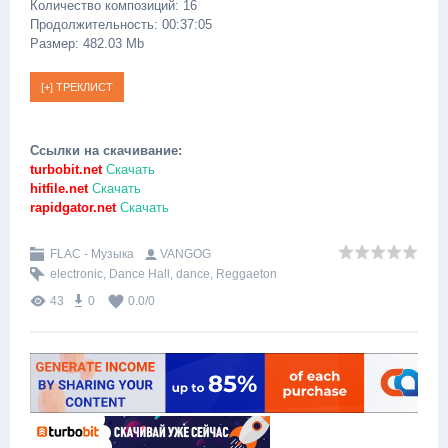
Количество композиций: 16
Продолжительность: 00:37:05
Размер: 482.03 Mb
Ссылки на скачивание:
turbobit.net
Скачать
hitfile.net
Скачать
rapidgator.net
Скачать
FLAC - Музыка
VANGOG
electronic
,
Dance Hall
,
dance
,
Reggaeton
43
0
0.0
/
0