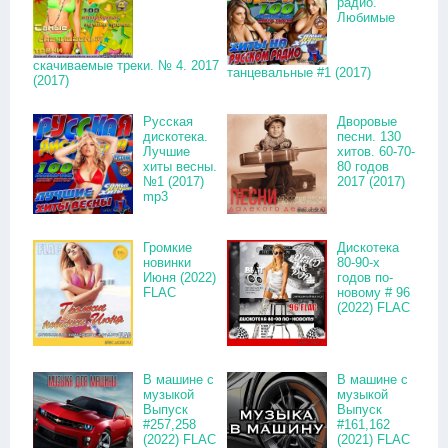
радио.
Любимые
скачиваемые треки. № 4. 2017
танцевальные #1 (2017)
(2017)
Русская
Дворовые
дискотека.
песни. 130
Лучшие
хитов. 60-70-
хиты весны.
80 годов
№1 (2017)
2017 (2017)
mp3
Громкие
Дискотека
новинки
80-90-х
Июня (2022)
годов по-
FLAC
новому # 96
(2022) FLAC
В машине с
В машине с
музыкой
музыкой
Выпуск
Выпуск
#257,258
#161,162
(2022) FLAC
(2021) FLAC