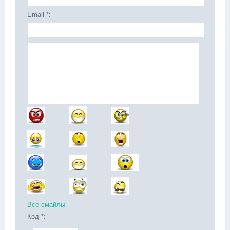
Email *:
Все смайлы
Код *: