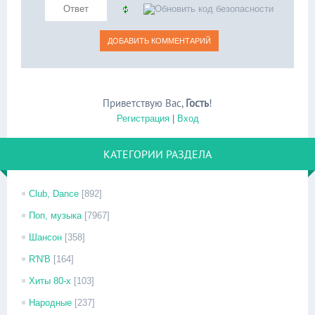
Приветствую Вас
,
Гость
!
Регистрация
|
Вход
КАТЕГОРИИ РАЗДЕЛА
Club, Dance
[892]
Поп, музыка
[7967]
Шансон
[358]
R'N'B
[164]
Хиты 80-х
[103]
Народные
[237]