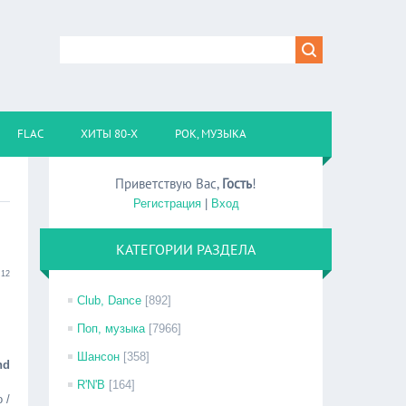
FLAC
ХИТЫ 80-Х
РОК, МУЗЫКА
Приветствую Вас
,
Гость
!
Регистрация
|
Вход
КАТЕГОРИИ РАЗДЕЛА
:12
Club, Dance
[892]
Поп, музыка
[7966]
Шансон
[358]
nd
R'N'B
[164]
 /