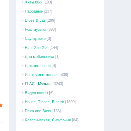
Хиты 80-х
[103]
Народные
[237]
Blues & Jaz
[299]
Рок, музыка
[993]
Саундтреки
[3]
Рэп, Хип-Хоп
[144]
Для мобильника
[1]
Детские песни
[4]
Инструментальная
[438]
FLAC - Музыка
[3243]
Видео клипы
[6]
House, Trance, Electro
[1899]
Drum and Bass
[166]
Классическая, Симфония
[84]