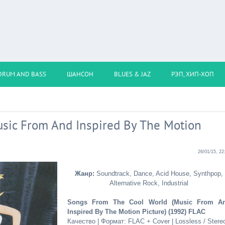
DRUM AND BASS
ШАНСОН
BLUES & JAZ
РЭП, ХИП-ХОП
sic From And Inspired By The Motion
26/01/15, 22
Жанр:
Soundtrack, Dance, Acid House, Synthpop,
Alternative Rock, Industrial
Songs From The Cool World (Music From A
Inspired By The Motion Picture) (1992) FLAC
Качество | Формат: FLAC + Cover | Lossless / Stereo