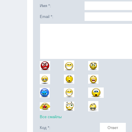
Имя *:
Email *:
Все смайлы
Код *: