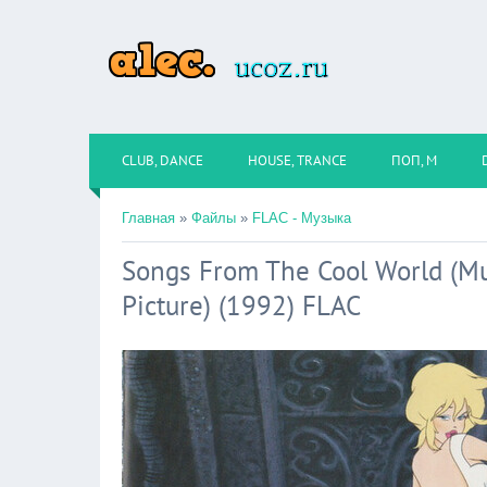
CLUB, DANCE
HOUSE, TRANCE
ПОП, М
Главная
»
Файлы
»
FLAC - Музыка
Songs From The Cool World (Mu
Picture) (1992) FLAC