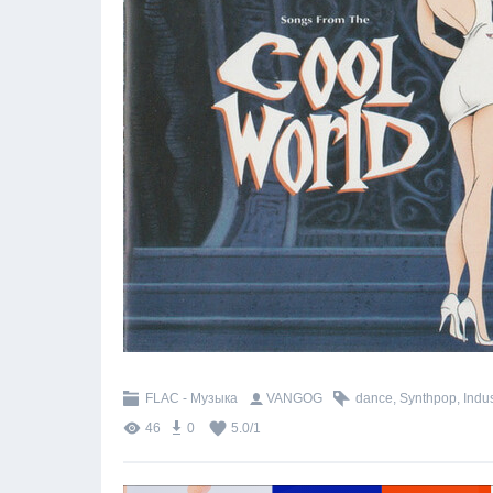
FLAC - Музыка
VANGOG
dance
,
Synthpop
,
Indus
46
0
5.0
/
1