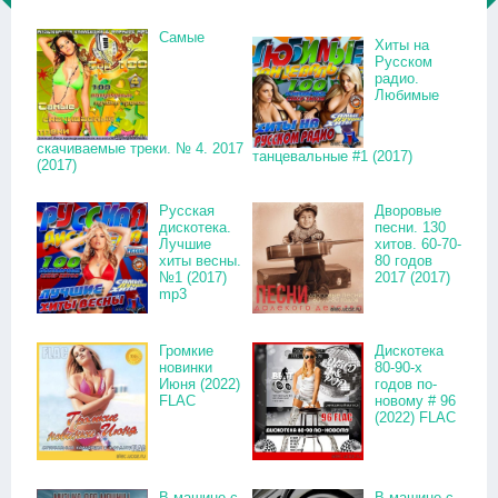
Самые
Хиты на
Русском
радио.
Любимые
скачиваемые треки. № 4. 2017
танцевальные #1 (2017)
(2017)
Русская
Дворовые
дискотека.
песни. 130
Лучшие
хитов. 60-70-
хиты весны.
80 годов
№1 (2017)
2017 (2017)
mp3
Громкие
Дискотека
новинки
80-90-х
Июня (2022)
годов по-
FLAC
новому # 96
(2022) FLAC
В машине с
В машине с