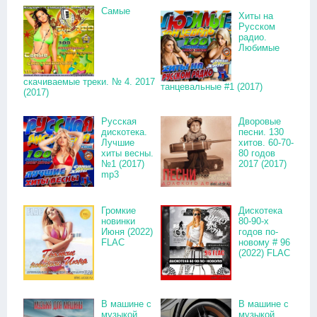
Самые
Хиты на
Русском
радио.
Любимые
скачиваемые треки. № 4. 2017
танцевальные #1 (2017)
(2017)
Русская
Дворовые
дискотека.
песни. 130
Лучшие
хитов. 60-70-
хиты весны.
80 годов
№1 (2017)
2017 (2017)
mp3
Громкие
Дискотека
новинки
80-90-х
Июня (2022)
годов по-
FLAC
новому # 96
(2022) FLAC
В машине с
В машине с
музыкой
музыкой