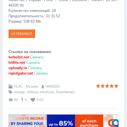
44100 Hz
Количество композиций: 18
Продолжительность: 01:31:52
Размер: 538.63 Mb
Ссылки на скачивание:
turbobit.net
Скачать
hitfile.net
Скачать
uploady.io
Скачать
rapidgator.net
Скачать
FLAC - Музыка
VANGOG
lounge
,
chillout
,
electronic
,
Downtempo
50
0
5.0
/
1