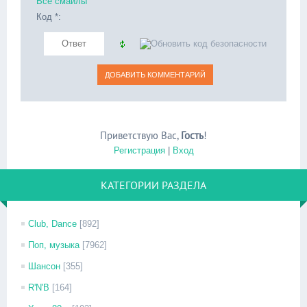
Все смайлы
Код *:
Приветствую Вас
,
Гость
!
Регистрация
|
Вход
КАТЕГОРИИ РАЗДЕЛА
Club, Dance
[892]
Поп, музыка
[7962]
Шансон
[355]
R'N'B
[164]