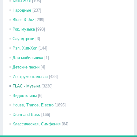
Хиты 80-х
[103]
Народные
[237]
Blues & Jaz
[299]
Рок, музыка
[993]
Саундтреки
[3]
Рэп, Хип-Хоп
[144]
Для мобильника
[1]
Детские песни
[4]
Инструментальная
[438]
FLAC - Музыка
[3230]
Видео клипы
[6]
House, Trance, Electro
[1896]
Drum and Bass
[166]
Классическая, Симфония
[84]