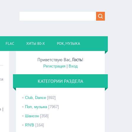
FLAC
ХИТЫ 80-Х
РОК, МУЗЫКА
Приветствую Вас
,
Гость
!
Регистрация
|
Вход
:14
КАТЕГОРИИ РАЗДЕЛА
Club, Dance
[892]
Поп, музыка
[7967]
 |
Шансон
[358]
R'N'B
[164]