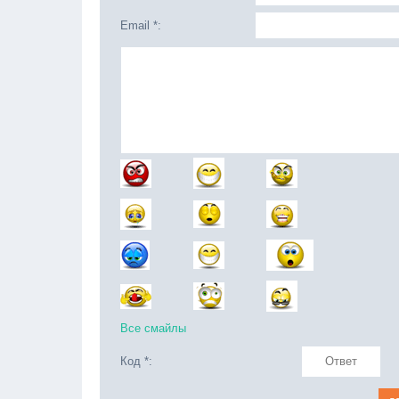
Email *:
Все смайлы
Код *: