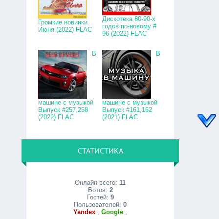
Дискотека 80-90-х
Громкие новинки
годов по-новому #
Июня (2022) FLAC
96 (2022) FLAC
В
В
машине с музыкой
машине с музыкой
Выпуск #257,258
Выпуск #161,162
(2022) FLAC
(2021) FLAC
СТАТИСТИКА
Онлайн всего:
11
Ботов:
2
Гостей:
9
Пользователей:
0
Yandex
,
Google
,