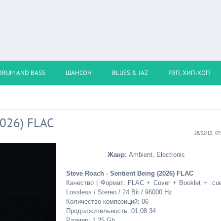
DRUM AND BASS
ШАНСОН
BLUES & JAZ
РЭП, ХИП-ХОП
2026) FLAC
26/02/12, 07
Жанр:
Ambient, Electronic
Steve Roach - Sentient Being (2026) FLAC
Качество | Формат: FLAC + Cover + Booklet + .cue
Lossless / Stereo / 24 Bit / 96000 Hz
Количество композиций: 06
Продолжительность: 01:08:34
Размер: 1.25 Gb