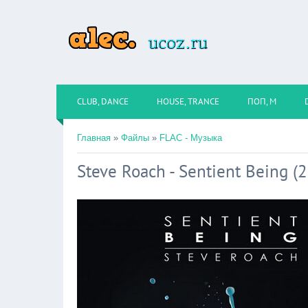
CLUB, DANCE
HOUSE, TRANCE
ПОП, М
Главная
»
Файлы
»
FLAC - Музыка
Steve Roach - Sentient Being (