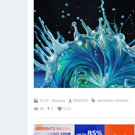
FLAC - Музыка
VANGOG
electronic
,
Ambient
44
0
5.0
/
1