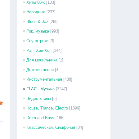
Хиты 80-х
[103]
Народные
[237]
Blues & Jaz
[299]
Рок, музыка
[993]
Саундтреки
[3]
Рэп, Хип-Хоп
[144]
Для мобильника
[1]
Детские песни
[4]
Инструментальная
[438]
FLAC - Музыка
[3247]
Видео клипы
[6]
House, Trance, Electro
[1899]
Drum and Bass
[166]
Классическая, Симфония
[84]