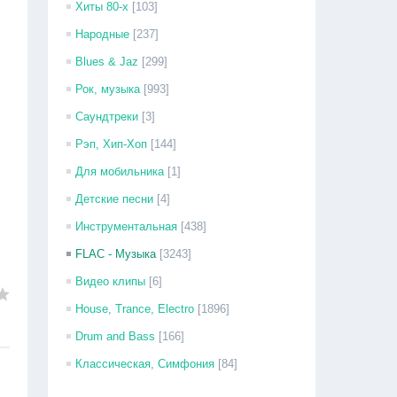
Хиты 80-х
[103]
Народные
[237]
Blues & Jaz
[299]
Рок, музыка
[993]
Саундтреки
[3]
Рэп, Хип-Хоп
[144]
Для мобильника
[1]
Детские песни
[4]
Инструментальная
[438]
FLAC - Музыка
[3243]
Видео клипы
[6]
House, Trance, Electro
[1896]
Drum and Bass
[166]
Классическая, Симфония
[84]