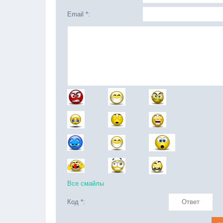
Email *:
Все смайлы
Код *: