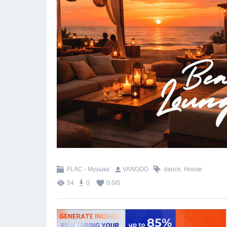
FLAC - Музыка
VANGOG
dance
,
House
54
0
0.0
/
0