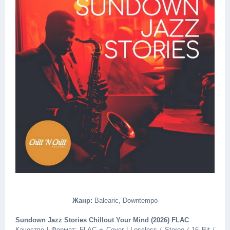
Жанр:
Balearic, Downtempo
Sundown Jazz Stories Chillout Your Mind (2026) FLAC
Качество | Формат: FLAC + Cover | Lossless / Stereo / 16 Bit /