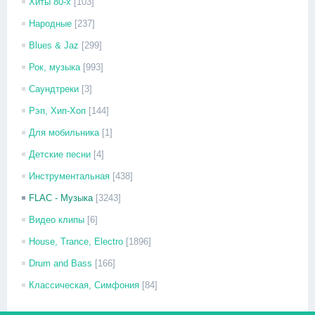
Хиты 80-х
[103]
Народные
[237]
Blues & Jaz
[299]
Рок, музыка
[993]
Саундтреки
[3]
Рэп, Хип-Хоп
[144]
Для мобильника
[1]
Детские песни
[4]
Инструментальная
[438]
FLAC - Музыка
[3243]
Видео клипы
[6]
House, Trance, Electro
[1896]
Drum and Bass
[166]
Классическая, Симфония
[84]