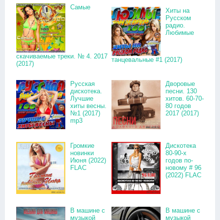
Самые
Хиты на
Русском
радио.
Любимые
скачиваемые треки. № 4. 2017
танцевальные #1 (2017)
(2017)
Русская
Дворовые
дискотека.
песни. 130
Лучшие
хитов. 60-70-
хиты весны.
80 годов
№1 (2017)
2017 (2017)
mp3
Громкие
Дискотека
новинки
80-90-х
Июня (2022)
годов по-
FLAC
новому # 96
(2022) FLAC
В машине с
В машине с
музыкой
музыкой