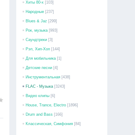
Хиты 80-х
[103]
Народные
[237]
Blues & Jaz
[299]
Рок, музыка
[993]
Саундтреки
[3]
Рэп, Хип-Хоп
[144]
Для мобильника
[1]
Детские песни
[4]
Инструментальная
[438]
FLAC - Музыка
[3243]
Видео клипы
[6]
House, Trance, Electro
[1896]
Drum and Bass
[166]
Классическая, Симфония
[84]