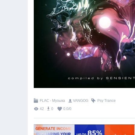
FLAC - Музыка
VANGOG
Psy Trance
42
0
0.0
/
0