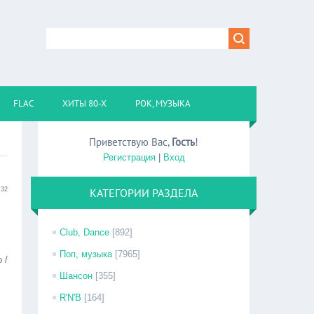
FLAC
ХИТЫ 80-Х
РОК, МУЗЫКА
Приветствую Вас
,
Гость
!
Регистрация
|
Вход
:32
КАТЕГОРИИ РАЗДЕЛА
Club, Dance
[892]
Поп, музыка
[7965]
 /
Шансон
[355]
R'N'B
[164]