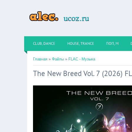
CLUB, DANCE
HOUSE, TRANCE
ПОП, М
Главная
»
Файлы
»
FLAC - Музыка
The New Breed Vol. 7 (2026) F