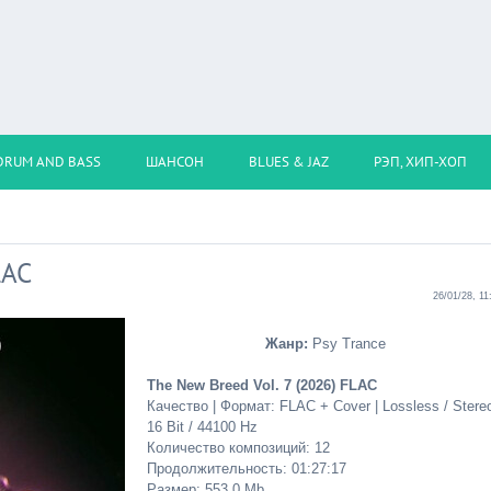
DRUM AND BASS
ШАНСОН
BLUES & JAZ
РЭП, ХИП-ХОП
LAC
26/01/28, 11
Жанр:
Psy Trance
The New Breed Vol. 7 (2026) FLAC
Качество | Формат: FLAC + Cover | Lossless / Stereo
16 Bit / 44100 Hz
Количество композиций: 12
Продолжительность: 01:27:17
Размер: 553.0 Mb