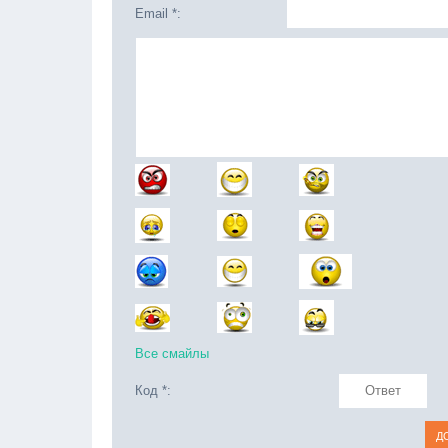
Email *:
Все смайлы
Код *: