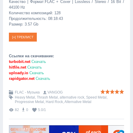
Качество | Формат:FLAC + Cover | Lossless / Stereo / 16 Bit /
44100 Hz
Количество композиций: 128
Продолжительность: 08:18:43
Размер: 3.57 Gb
Ссылки на скачивание:
turbobit.net
Скачать
hitfile.net
Скачать
uploady.io
Скачать
rapidgator.net
Скачать
FLAC - Музыка
VANGOG
Heavy Metal
,
Thrash Metal
,
alternative rock
,
Speed Metal
,
Progressive Metal
,
Hard Rock
,
Alternative Metal
82
0
5.0
/
1