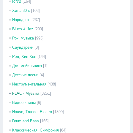
R'N'B
[164]
Хиты 80-х
[103]
Народные
[237]
Blues & Jaz
[299]
Рок, музыка
[993]
Саундтреки
[3]
Рэп, Хип-Хоп
[144]
Для мобильника
[1]
Детские песни
[4]
Инструментальная
[438]
FLAC - Музыка
[3251]
Видео клипы
[6]
House, Trance, Electro
[1899]
Drum and Bass
[166]
Классическая, Симфония
[84]