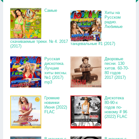
Самые
Хиты на
Русском
радио.
Любимые
скачиваемые треки. № 4. 2017
танцевальные #1 (2017)
(2017)
Русская
Дворовые
дискотека.
песни. 130
Лучшие
хитов. 60-70-
хиты весны.
80 годов
№1 (2017)
2017 (2017)
mp3
Громкие
Дискотека
новинки
80-90-х
Июня (2022)
годов по-
FLAC
новому # 96
(2022) FLAC
В машине с
В машине с