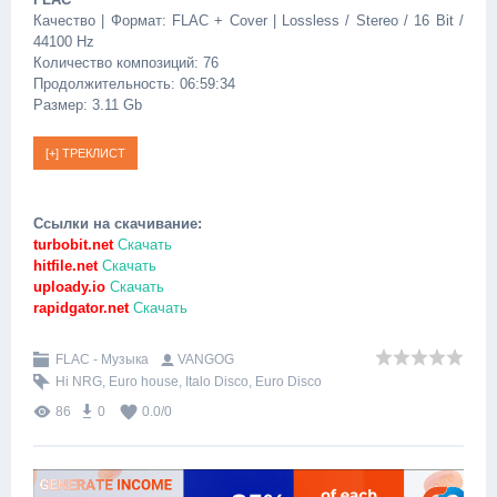
Качество | Формат: FLAC + Cover | Lossless / Stereo / 16 Bit /
44100 Hz
Количество композиций: 76
Продолжительность: 06:59:34
Размер: 3.11 Gb
Ссылки на скачивание:
turbobit.net
Скачать
hitfile.net
Скачать
uploady.io
Скачать
rapidgator.net
Скачать
FLAC - Музыка
VANGOG
Hi NRG
,
Euro house
,
Italo Disco
,
Euro Disco
86
0
0.0
/
0