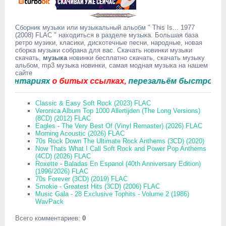
Сборник музыки или музыкальный альобм " This Is... 1977
(2008) FLAC " находиться в разделе музыка. Большая база
ретро музики, класики, дискотечные песни, народные, новая
сборка музыки собрана для вас. Скачать новинки музыки
скачать,
музыка
новинки бесплатно скачать, скачать музыку
альбом, mp3 музыка новинки, самая модная музыка на нашем
сайте
тариях
о битых ссылках,
перезальём быстро.
Classic & Easy Soft Rock (2023) FLAC
Veronica Album Top 1000 Allertijden (The Long Versions)
(8CD) (2012) FLAC
Eagles - The Very Best Of (Vinyl Remaster) (2026) FLAC
Morning Acoustic (2026) FLAC
70s Rock Down The Ultimate Rock Anthems (3CD) (2020)
Now Thats What I Call Soft Rock and Power Pop Anthems
(4CD) (2026) FLAC
Roxette - Baladas En Espanol (40th Anniversary Edition)
(1996/2026) FLAC
70s Forever (3CD) (2019) FLAC
Smokie - Greatest Hits (3CD) (2006) FLAC
Music Gala - 28 Exclusive Tophits - Volume 2 (1986)
WavPack
Всего комментариев
:
0