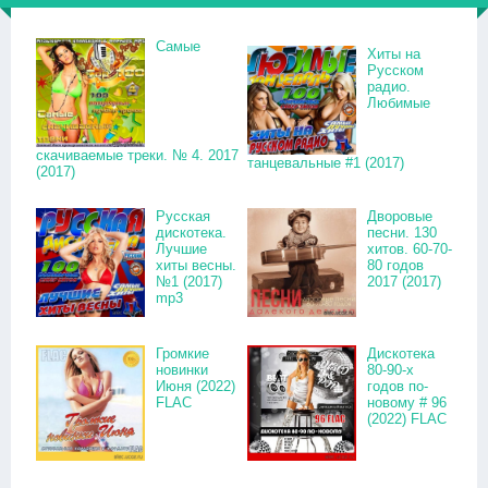
Самые
Хиты на
Русском
радио.
Любимые
скачиваемые треки. № 4. 2017
танцевальные #1 (2017)
(2017)
Русская
Дворовые
дискотека.
песни. 130
Лучшие
хитов. 60-70-
хиты весны.
80 годов
№1 (2017)
2017 (2017)
mp3
Громкие
Дискотека
новинки
80-90-х
Июня (2022)
годов по-
FLAC
новому # 96
(2022) FLAC