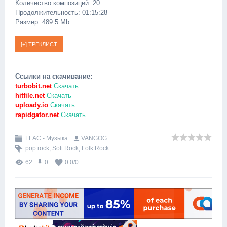
Количество композиций: 20
Продолжительность: 01:15:28
Размер: 489.5 Mb
Ссылки на скачивание:
turbobit.net
Скачать
hitfile.net
Скачать
uploady.io
Скачать
rapidgator.net
Скачать
FLAC - Музыка
VANGOG
pop rock
,
Soft Rock
,
Folk Rock
62
0
0.0
/
0