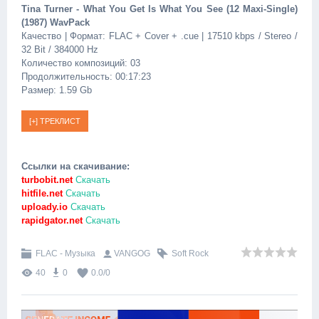
Tina Turner - What You Get Is What You See (12 Maxi-Single)
(1987) WavPack
Качество | Формат: FLAC + Cover + .cue | 17510 kbps / Stereo /
32 Bit / 384000 Hz
Количество композиций: 03
Продолжительность: 00:17:23
Размер: 1.59 Gb
Ссылки на скачивание:
turbobit.net
Скачать
hitfile.net
Скачать
uploady.io
Скачать
rapidgator.net
Скачать
FLAC - Музыка
VANGOG
Soft Rock
40
0
0.0
/
0