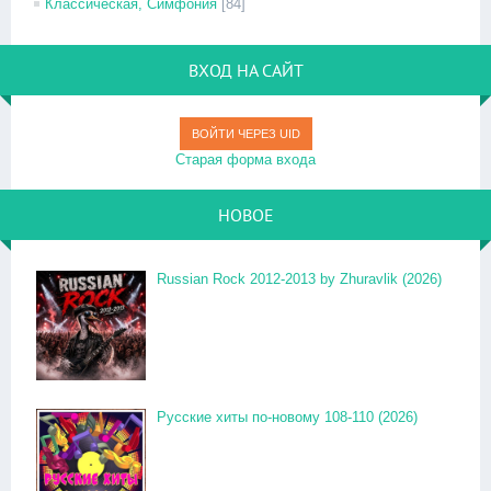
Классическая, Симфония
[84]
ВХОД НА САЙТ
ВОЙТИ ЧЕРЕЗ UID
Старая форма входа
НОВОЕ
Russian Rock 2012-2013 by Zhuravlik (2026)
Русские хиты по-новому 108-110 (2026)