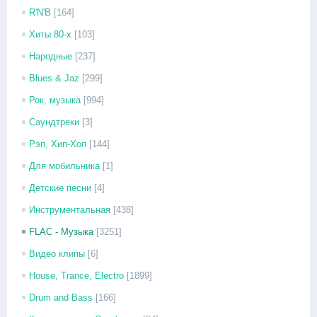
R'N'B
[164]
Хиты 80-х
[103]
Народные
[237]
Blues & Jaz
[299]
Рок, музыка
[994]
Саундтреки
[3]
Рэп, Хип-Хоп
[144]
Для мобильника
[1]
Детские песни
[4]
Инструментальная
[438]
FLAC - Музыка
[3251]
Видео клипы
[6]
House, Trance, Electro
[1899]
Drum and Bass
[166]