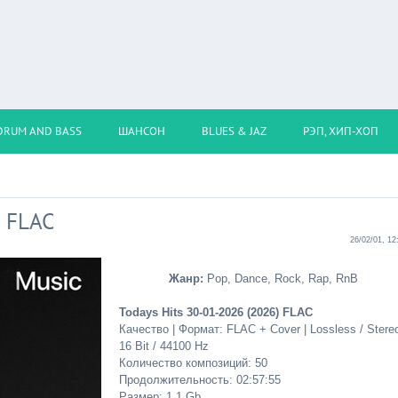
DRUM AND BASS
ШАНСОН
BLUES & JAZ
РЭП, ХИП-ХОП
) FLAC
26/02/01, 12
Жанр:
Pop, Dance, Rock, Rap, RnB
Todays Hits 30-01-2026 (2026) FLAC
Качество | Формат: FLAC + Cover | Lossless / Stereo
16 Bit / 44100 Hz
Количество композиций: 50
Продолжительность: 02:57:55
Размер: 1.1 Gb