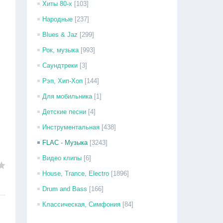
Хиты 80-х
[103]
Народные
[237]
Blues & Jaz
[299]
Рок, музыка
[993]
Саундтреки
[3]
Рэп, Хип-Хоп
[144]
Для мобильника
[1]
Детские песни
[4]
Инструментальная
[438]
FLAC - Музыка
[3243]
Видео клипы
[6]
House, Trance, Electro
[1896]
Drum and Bass
[166]
Классическая, Симфония
[84]