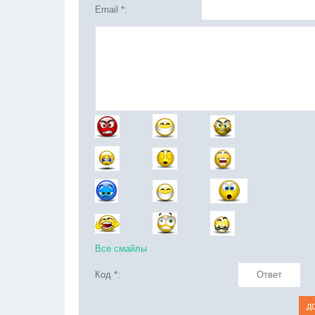
Email *:
Все смайлы
Код *: