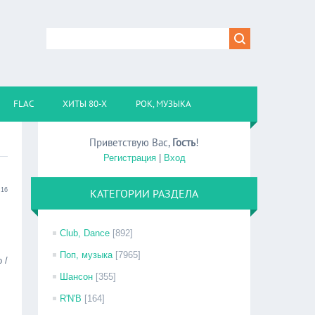
FLAC
ХИТЫ 80-Х
РОК, МУЗЫКА
Приветствую Вас
,
Гость
!
Регистрация
|
Вход
:16
КАТЕГОРИИ РАЗДЕЛА
Club, Dance
[892]
Поп, музыка
[7965]
 /
Шансон
[355]
R'N'B
[164]