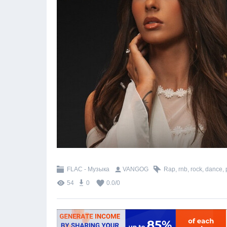
FLAC - Музыка
VANGOG
Rap
,
rnb
,
rock
,
dance
,
54
0
0.0
/
0