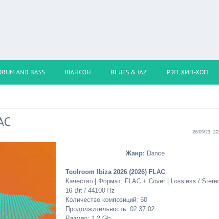
DRUM AND BASS
ШАНСОН
BLUES & JAZ
РЭП, ХИП-ХОП
AC
26/05/23, 22
Жанр:
Dance
Toolroom Ibiza 2026 (2026) FLAC
Качество | Формат: FLAC + Cover | Lossless / Stereo
16 Bit / 44100 Hz
Количество композиций: 50
Продолжительность: 02:37:02
Размер: 1.2 Gb