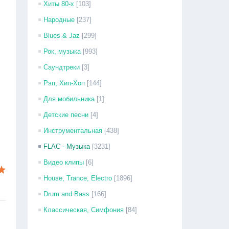
Хиты 80-х
[103]
Народные
[237]
Blues & Jaz
[299]
Рок, музыка
[993]
Саундтреки
[3]
Рэп, Хип-Хоп
[144]
Для мобильника
[1]
Детские песни
[4]
Инструментальная
[438]
FLAC - Музыка
[3231]
Видео клипы
[6]
House, Trance, Electro
[1896]
Drum and Bass
[166]
Классическая, Симфония
[84]