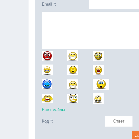
Email *:
Все смайлы
Код *: