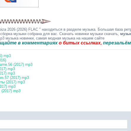
iza 2026 (2026) FLAC " находиться в разделе музыка. Большая база рет
 сборка музыки собрана для вас. Скачать новинки музыки скачать,
музы
mp3 музыка новинки, самая модная музыка на нашем сайте
 комментариях
о битых ссылках,
перезальём быстро
6) mp3
016)
ume.56 (2017) mp3
017) mp3
017) mp3
m.57 (2017) mp3
ты (2017) mp3
2017) mp3
 (2017) mp3