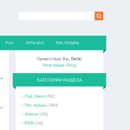
FLAC
ХИТЫ 80-Х
РОК, МУЗЫКА
Приветствую Вас
,
Гость
!
Регистрация
|
Вход
:01
КАТЕГОРИИ РАЗДЕЛА
Club, Dance
[892]
Поп, музыка
[7964]
 /
Шансон
[355]
R'N'B
[164]