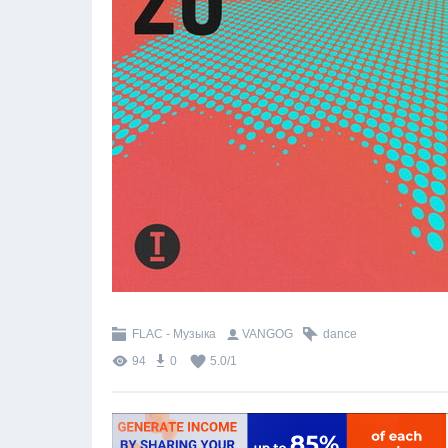
FLAC - Музыка
VANGOG
dance
94
0
5.0
/
1