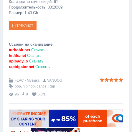
Количество композиций: 61
Продолжительность: 03:20:09
Размер: 1.40 Gb
Ссылки на скачивание:
turbobit.net
Скачать
hitfile.net
Скачать
uploady.io
Скачать
rapidgator.net
Скачать
FLAC - Музыка
VANGOG
pop
,
hip hop
,
dance
,
Rap
96
0
5.0
/
1