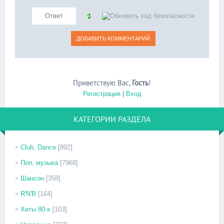
Приветствую Вас
,
Гость
!
Регистрация
|
Вход
КАТЕГОРИИ РАЗДЕЛА
Club, Dance
[892]
Поп, музыка
[7968]
Шансон
[358]
R'N'B
[164]
Хиты 80-х
[103]