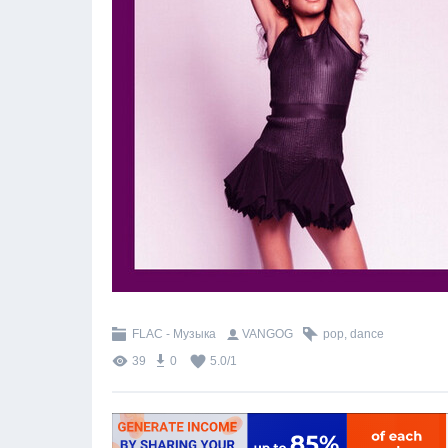
FLAC - Музыка
VANGOG
pop
,
dance
39
0
5.0
/
1