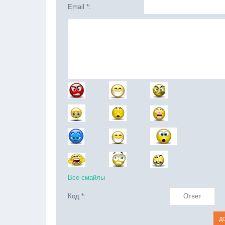
Email *:
Все смайлы
Код *: