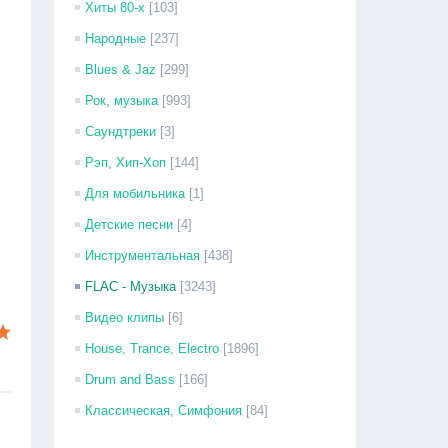
Хиты 80-х
[103]
Народные
[237]
Blues & Jaz
[299]
Рок, музыка
[993]
Саундтреки
[3]
Рэп, Хип-Хоп
[144]
Для мобильника
[1]
Детские песни
[4]
Инструментальная
[438]
FLAC - Музыка
[3243]
Видео клипы
[6]
House, Trance, Electro
[1896]
Drum and Bass
[166]
Классическая, Симфония
[84]