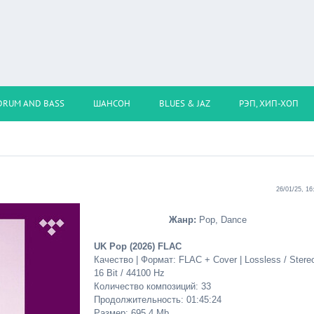
DRUM AND BASS
ШАНСОН
BLUES & JAZ
РЭП, ХИП-ХОП
26/01/25, 16
Жанр:
Pop, Dance
UK Pop (2026) FLAC
Качество | Формат: FLAC + Cover | Lossless / Stereo
16 Bit / 44100 Hz
Количество композиций: 33
Продолжительность: 01:45:24
Размер: 695.4 Mb