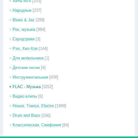
Хиты 80-х
[103]
Народные
[237]
Blues & Jaz
[299]
Рок, музыка
[994]
Саундтреки
[3]
Рэп, Хип-Хоп
[144]
Для мобильника
[1]
Детские песни
[4]
Инструментальная
[438]
FLAC - Музыка
[3252]
Видео клипы
[6]
House, Trance, Electro
[1899]
Drum and Bass
[166]
Классическая, Симфония
[84]