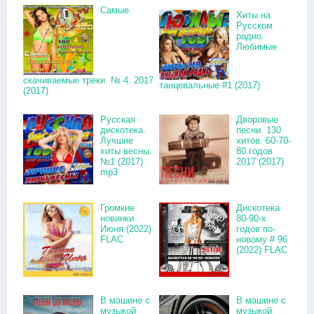
Самые
Хиты на
Русском
радио.
Любимые
скачиваемые треки. № 4. 2017
танцевальные #1 (2017)
(2017)
Русская
Дворовые
дискотека.
песни. 130
Лучшие
хитов. 60-70-
хиты весны.
80 годов
№1 (2017)
2017 (2017)
mp3
Громкие
Дискотека
новинки
80-90-х
Июня (2022)
годов по-
FLAC
новому # 96
(2022) FLAC
В машине с
В машине с
музыкой
музыкой