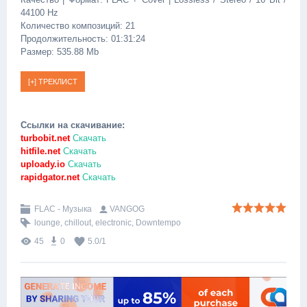
44100 Hz
Количество композиций: 21
Продолжительность: 01:31:24
Размер: 535.88 Mb
Ссылки на скачивание:
turbobit.net
Скачать
hitfile.net
Скачать
uploady.io
Скачать
rapidgator.net
Скачать
FLAC - Музыка
VANGOG
lounge
,
chillout
,
electronic
,
Downtempo
45
0
5.0
/
1