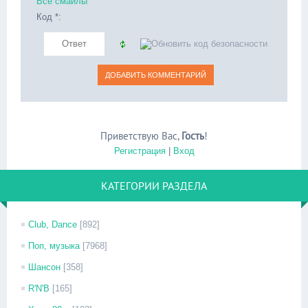
Все смайлы
Код *:
Приветствую Вас
,
Гость
!
Регистрация
|
Вход
КАТЕГОРИИ РАЗДЕЛА
Club, Dance
[892]
Поп, музыка
[7968]
Шансон
[358]
R'N'B
[165]