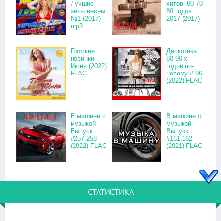
Лучшие
хитов. 60-70-
хиты весны.
80 годов
№1 (2017)
2017 (2017)
mp3
Громкие
Дискотека
новинки
80-90-х
Июня (2022)
годов по-
FLAC
новому # 96
(2022) FLAC
В машине с
В машине с
музыкой
музыкой
Выпуск
Выпуск
#257,258
#161,162
(2022) FLAC
(2021) FLAC
СТАТИСТИКА