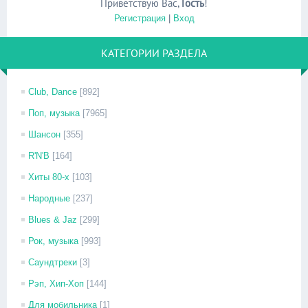
Приветствую Вас
,
Гость
!
Регистрация
|
Вход
КАТЕГОРИИ РАЗДЕЛА
Club, Dance
[892]
Поп, музыка
[7965]
Шансон
[355]
R'N'B
[164]
Хиты 80-х
[103]
Народные
[237]
Blues & Jaz
[299]
Рок, музыка
[993]
Саундтреки
[3]
Рэп, Хип-Хоп
[144]
Для мобильника
[1]