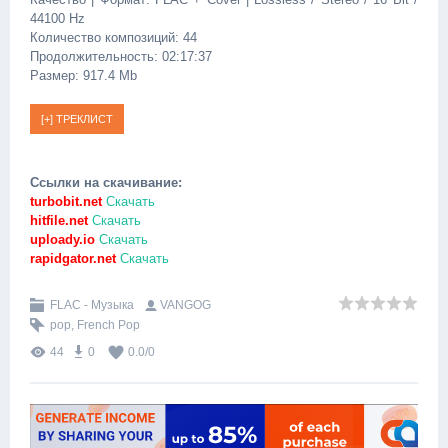
44100 Hz
Количество композиций: 44
Продолжительность: 02:17:37
Размер: 917.4 Mb
Ссылки на скачивание:
turbobit.net
Скачать
hitfile.net
Скачать
uploady.io
Скачать
rapidgator.net
Скачать
FLAC - Музыка
VANGOG
pop
,
French Pop
44
0
0.0
/
0