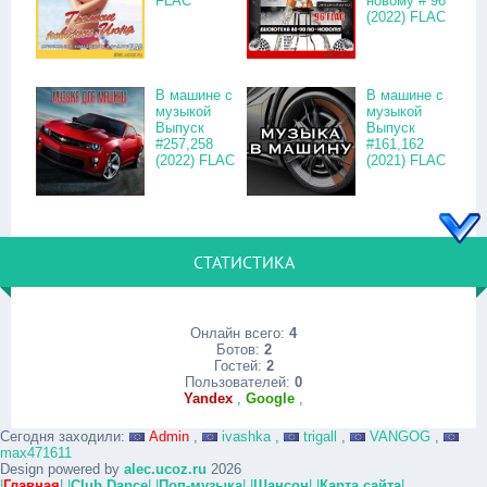
FLAC
новому # 96
(2022) FLAC
В машине с
В машине с
музыкой
музыкой
Выпуск
Выпуск
#257,258
#161,162
(2022) FLAC
(2021) FLAC
СТАТИСТИКА
Онлайн всего:
4
Ботов:
2
Гостей:
2
Пользователей:
0
Yandex
,
Google
,
Сегодня заходили:
Admin
,
ivashka
,
trigall
,
VANGOG
,
max471611
Design powered by
alec.ucoz.ru
2026
|
Главная
|
|
Club Dance
|
|
Поп-музыка
|
|
Шансон
|
|
Карта сайта
|