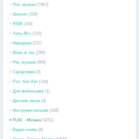
Поп, музыка
[7967]
Шансон
[358]
R'N'B
[164]
Хиты 80-х
[103]
Народные
[237]
Blues & Jaz
[299]
Рок, музыка
[993]
Саундтреки
[3]
Рэп, Хип-Хоп
[144]
Для мобильника
[1]
Детские песни
[4]
Инструментальная
[438]
FLAC - Музыка
[3251]
Видео клипы
[6]