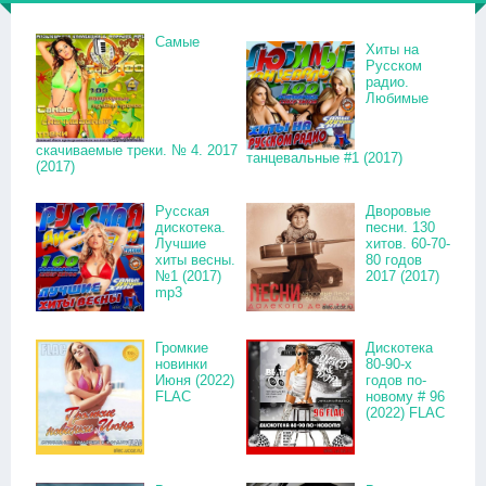
Самые
Хиты на
Русском
радио.
Любимые
скачиваемые треки. № 4. 2017
танцевальные #1 (2017)
(2017)
Русская
Дворовые
дискотека.
песни. 130
Лучшие
хитов. 60-70-
хиты весны.
80 годов
№1 (2017)
2017 (2017)
mp3
Громкие
Дискотека
новинки
80-90-х
Июня (2022)
годов по-
FLAC
новому # 96
(2022) FLAC