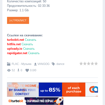
Количество композиций: 50
Продолжительность: 02:33:36
Размер: 1.1 Gb
Ссылки на скачивание:
turbobit.net
Скачать
hitfile.net
Скачать
uploady.io
Скачать
rapidgator.net
Скачать
FLAC - Музыка
VANGOG
dance
52
0
0.0
/
0