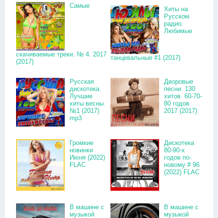
Самые
Хиты на
Русском
радио.
Любимые
скачиваемые треки. № 4. 2017
танцевальные #1 (2017)
(2017)
Русская
Дворовые
дискотека.
песни. 130
Лучшие
хитов. 60-70-
хиты весны.
80 годов
№1 (2017)
2017 (2017)
mp3
Громкие
Дискотека
новинки
80-90-х
Июня (2022)
годов по-
FLAC
новому # 96
(2022) FLAC
В машине с
В машине с
музыкой
музыкой