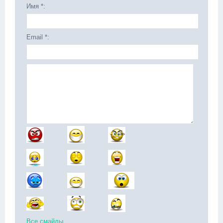
Имя *:
Email *:
Все смайлы