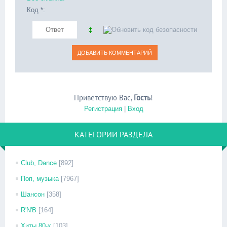
Код *:
Приветствую Вас
,
Гость
!
Регистрация
|
Вход
КАТЕГОРИИ РАЗДЕЛА
Club, Dance
[892]
Поп, музыка
[7967]
Шансон
[358]
R'N'B
[164]
Хиты 80-х
[103]