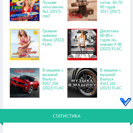
Лучшие
хитов. 60-70-
хиты весны.
80 годов
№1 (2017)
2017 (2017)
mp3
Громкие
Дискотека
новинки
80-90-х
Июня (2022)
годов по-
FLAC
новому # 96
(2022) FLAC
В машине с
В машине с
музыкой
музыкой
Выпуск
Выпуск
#257,258
#161,162
(2022) FLAC
(2021) FLAC
СТАТИСТИКА