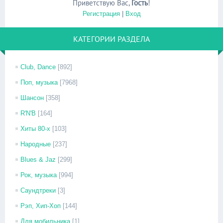
Приветствую Вас
,
Гость
!
Регистрация
|
Вход
КАТЕГОРИИ РАЗДЕЛА
Club, Dance
[892]
Поп, музыка
[7968]
Шансон
[358]
R'N'B
[164]
Хиты 80-х
[103]
Народные
[237]
Blues & Jaz
[299]
Рок, музыка
[994]
Саундтреки
[3]
Рэп, Хип-Хоп
[144]
Для мобильника
[1]