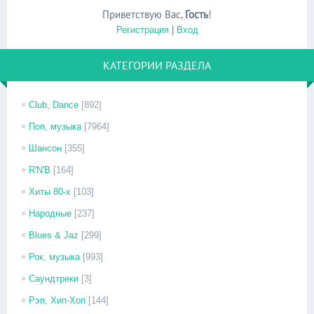
Приветствую Вас
,
Гость
!
Регистрация
|
Вход
КАТЕГОРИИ РАЗДЕЛА
Club, Dance
[892]
Поп, музыка
[7964]
Шансон
[355]
R'N'B
[164]
Хиты 80-х
[103]
Народные
[237]
Blues & Jaz
[299]
Рок, музыка
[993]
Саундтреки
[3]
Рэп, Хип-Хоп
[144]