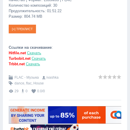
Количество композиций: 30
Продолжительность: 01:51:22
Размер: 804.74 MB
Ссылки на скачивание
:
Hitfile.net
Скачать
Turbobit.net
Скачать
Trbbt.net
Скачать
FLAC - Музыка
ivashka
dance
,
flac
,
House
29
0
0.0
/
0