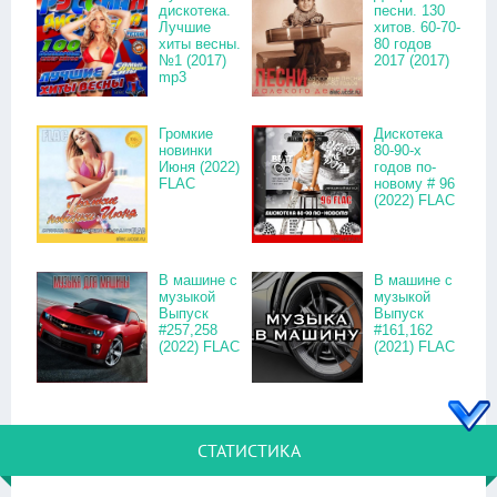
дискотека.
песни. 130
Лучшие
хитов. 60-70-
хиты весны.
80 годов
№1 (2017)
2017 (2017)
mp3
Громкие
Дискотека
новинки
80-90-х
Июня (2022)
годов по-
FLAC
новому # 96
(2022) FLAC
В машине с
В машине с
музыкой
музыкой
Выпуск
Выпуск
#257,258
#161,162
(2022) FLAC
(2021) FLAC
СТАТИСТИКА