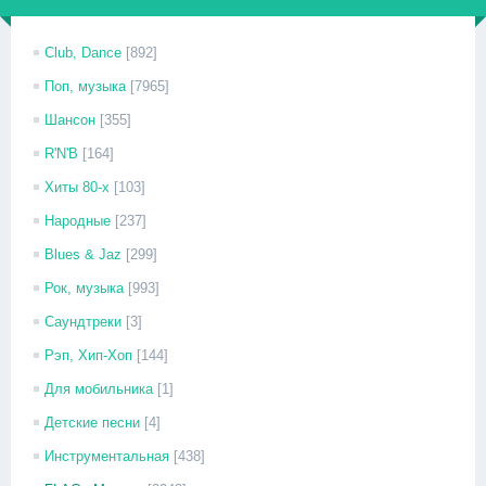
Club, Dance
[892]
Поп, музыка
[7965]
Шансон
[355]
R'N'B
[164]
Хиты 80-х
[103]
Народные
[237]
Blues & Jaz
[299]
Рок, музыка
[993]
Саундтреки
[3]
Рэп, Хип-Хоп
[144]
Для мобильника
[1]
Детские песни
[4]
Инструментальная
[438]