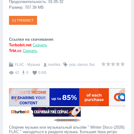
Продолжительность: 01:05:32
Размер: 707.39 MB
Ссылки на скачивание
:
Turbobit.net
Скачать
Trbt.cc
Скачать
FLAC - Музыка
ivashka
pop
,
dance
,
flac
42
0
0.0
/
0
Сборник музыки или музыкальный альобм " Winter Disco (2026)
FLAC " находиться в разделе музыка. Большая база ретро