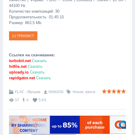
44100 Hz
Количество композиций: 30
Продолжительность: 01:45:15
Размер: 863.5 Mb
Ссылки на скачивание:
turbobit.net
Скачать
hitfile.net
Скачать
uploady.io
Скачать
rapidgator.net
Скачать
FLAC - Музыка
VANGOG
House
,
dance
57
0
5.0
/
1