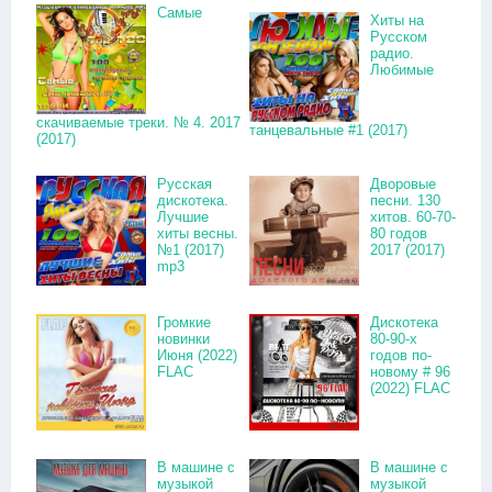
Самые
Хиты на
Русском
радио.
Любимые
скачиваемые треки. № 4. 2017
танцевальные #1 (2017)
(2017)
Русская
Дворовые
дискотека.
песни. 130
Лучшие
хитов. 60-70-
хиты весны.
80 годов
№1 (2017)
2017 (2017)
mp3
Громкие
Дискотека
новинки
80-90-х
Июня (2022)
годов по-
FLAC
новому # 96
(2022) FLAC
В машине с
В машине с
музыкой
музыкой