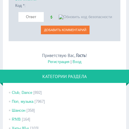
Код *:
Приветствую Вас
,
Гость
!
Регистрация
|
Вход
КАТЕГОРИИ РАЗДЕЛА
Club, Dance
[892]
Поп, музыка
[7967]
Шансон
[358]
R'N'B
[164]
Хиты 80-х
[103]