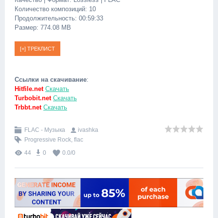
Количество композиций: 10
Продолжительность: 00:59:33
Размер: 774.08 MB
Ссылки на скачивание
:
Hitfile.net
Скачать
Turbobit.net
Скачать
Trbbt.net
Скачать
FLAC - Музыка
ivashka
Progressive Rock
,
flac
44
0
0.0
/
0