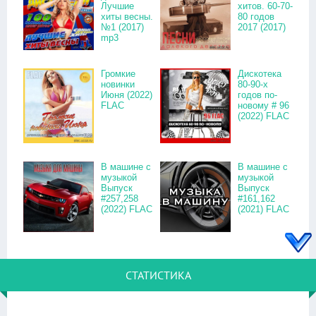
Лучшие
хитов. 60-70-
хиты весны.
80 годов
№1 (2017)
2017 (2017)
mp3
Громкие
Дискотека
новинки
80-90-х
Июня (2022)
годов по-
FLAC
новому # 96
(2022) FLAC
В машине с
В машине с
музыкой
музыкой
Выпуск
Выпуск
#257,258
#161,162
(2022) FLAC
(2021) FLAC
СТАТИСТИКА