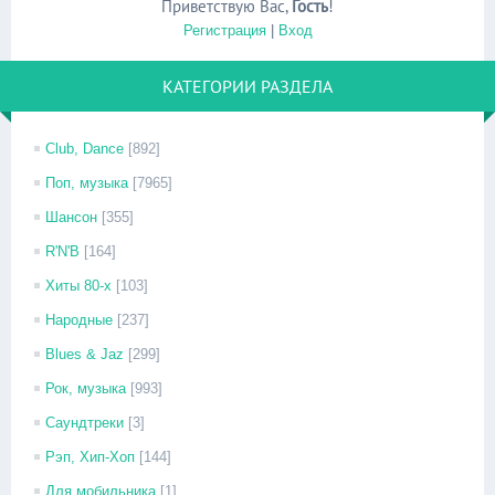
Приветствую Вас
,
Гость
!
Регистрация
|
Вход
КАТЕГОРИИ РАЗДЕЛА
Club, Dance
[892]
Поп, музыка
[7965]
Шансон
[355]
R'N'B
[164]
Хиты 80-х
[103]
Народные
[237]
Blues & Jaz
[299]
Рок, музыка
[993]
Саундтреки
[3]
Рэп, Хип-Хоп
[144]
Для мобильника
[1]