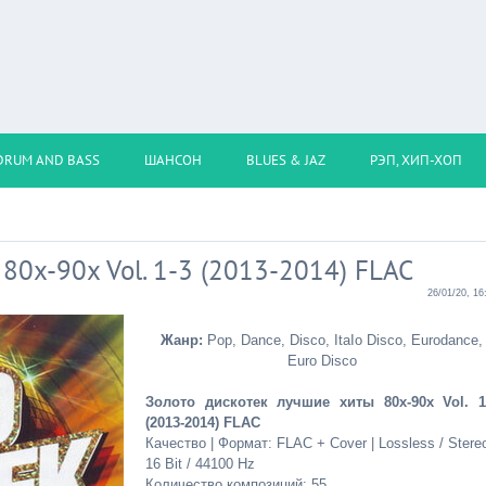
DRUM AND BASS
ШАНСОН
BLUES & JAZ
РЭП, ХИП-ХОП
80x-90x Vol. 1-3 (2013-2014) FLAC
26/01/20, 16
Жанр:
Рop, Dance, Disco, ItaIo Disco, Eurodance,
Euro Disco
Зoлoтo диcкoтeк лyчшиe xиты 80x-90x Vol. 1
(2013-2014) FLAC
Качество | Формат: FLAC + Cover | Lossless / Stereo
16 Bit / 44100 Hz
Количество композиций: 55