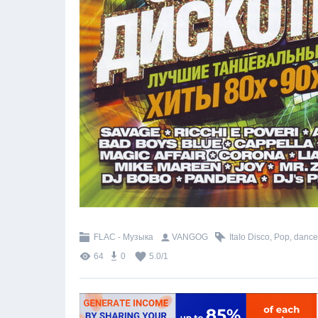
FLAC - Музыка
VANGOG
ItaIo Disco
,
Рop
,
dance
64
0
5.0
/
1