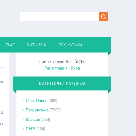
FLAC
ХИТЫ 80-Х
РОК, МУЗЫКА
Приветствую Вас
,
Гость
!
Регистрация
|
Вход
:01
КАТЕГОРИИ РАЗДЕЛА
Club, Dance
[892]
Поп, музыка
[7965]
-3
Шансон
[358]
 /
R'N'B
[164]