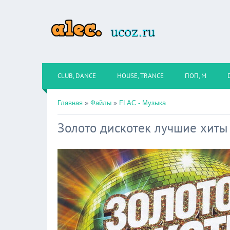
CLUB, DANCE
HOUSE, TRANCE
ПОП, М
Главная
»
Файлы
»
FLAC - Музыка
Зoлoтo диcкoтeк лyчшиe xиты 