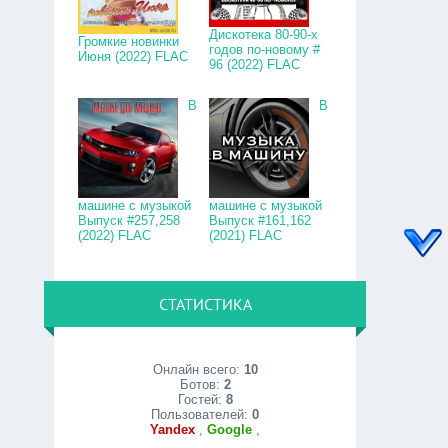
Дискотека 80-90-х
Громкие новинки
годов по-новому #
Июня (2022) FLAC
96 (2022) FLAC
В
В
машине с музыкой
машине с музыкой
Выпуск #257,258
Выпуск #161,162
(2022) FLAC
(2021) FLAC
СТАТИСТИКА
Онлайн всего:
10
Ботов:
2
Гостей:
8
Пользователей:
0
Yandex
,
Google
,