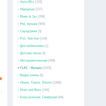
Хиты 80-х
[103]
Народные
[237]
Blues & Jaz
[299]
Рок, музыка
[993]
Саундтреки
[3]
Рэп, Хип-Хоп
[144]
Для мобильника
[1]
Детские песни
[4]
Инструментальная
[438]
FLAC - Музыка
[3243]
Видео клипы
[6]
House, Trance, Electro
[1896]
Drum and Bass
[166]
Классическая, Симфония
[84]