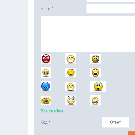
Email *:
Все смайлы
Код *: