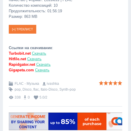
Количество композиций: 10
Продолжительность: 01:56:19
Размер: 863 MB
Ссылки на скачивание
:
Turbobit.net
Скачать
Hitfile.net
Скачать
Rapidgator.net
Скачать
Gigapeta.com
Скачать
FLAC - Музыка
ivashka
pop
,
Disco
,
flac
,
Italo-Disco
,
Synth-pop
338
0
5.0
/
2