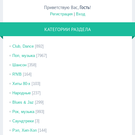
Приветствую Вас
,
Гость
!
Регистрация
|
Вход
КАТЕГОРИИ РАЗДЕЛА
Club, Dance
[892]
Поп, музыка
[7967]
Шансон
[358]
R'N'B
[164]
Хиты 80-х
[103]
Народные
[237]
Blues & Jaz
[299]
Рок, музыка
[993]
Саундтреки
[3]
Рэп, Хип-Хоп
[144]