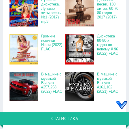
дискотека.
песни. 130
Лучшие
хитов. 60-70-
хиты весны.
80 годов
№1 (2017)
2017 (2017)
mp3
Громкие
Дискотека
новинки
80-90-х
Июня (2022)
годов по-
FLAC
новому # 96
(2022) FLAC
В машине с
В машине с
музыкой
музыкой
Выпуск
Выпуск
#257,258
#161,162
(2022) FLAC
(2021) FLAC
СТАТИСТИКА