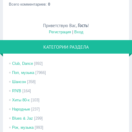
Всего комментариев
:
0
Приветствую Вас
,
Гость
!
Регистрация
|
Вход
КАТЕГОРИИ РАЗДЕЛА
Club, Dance
[892]
Поп, музыка
[7966]
Шансон
[358]
R'N'B
[164]
Хиты 80-х
[103]
Народные
[237]
Blues & Jaz
[299]
Рок, музыка
[993]