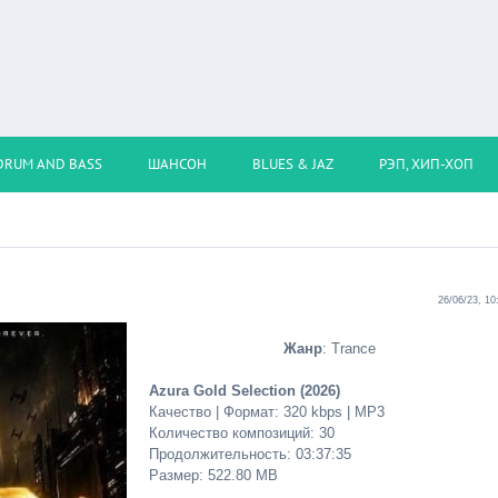
DRUM AND BASS
ШАНСОН
BLUES & JAZ
РЭП, ХИП-ХОП
26/06/23, 10
Жанр
: Trance
Azura Gold Selection (2026)
Качество | Формат: 320 kbps | MP3
Количество композиций: 30
Продолжительность: 03:37:35
Размер: 522.80 MB