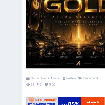
House, Trance, Electro
ivashka
trance
,
mp3
32
0
5.0
/
1