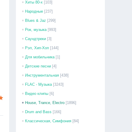
Хиты 80-х
[103]
Народные
[237]
Blues & Jaz
[299]
Рок, музыка
[993]
Саундтреки
[3]
Рэп, Хип-Хоп
[144]
Для мобильника
[1]
Детские песни
[4]
Инструментальная
[438]
FLAC - Музыка
[3243]
Видео клипы
[6]
House, Trance, Electro
[1896]
Drum and Bass
[166]
Классическая, Симфония
[84]