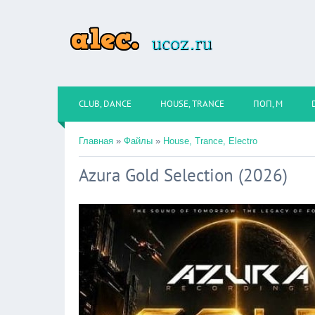
CLUB, DANCE
HOUSE, TRANCE
ПОП, М
Главная
»
Файлы
»
House, Trance, Electro
Azura Gold Selection (2026)