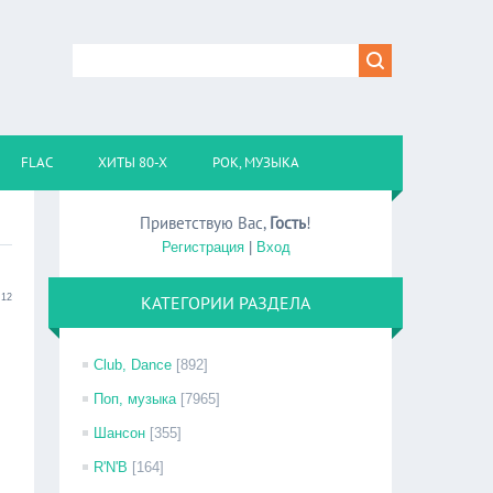
FLAC
ХИТЫ 80-Х
РОК, МУЗЫКА
Приветствую Вас
,
Гость
!
Регистрация
|
Вход
:12
КАТЕГОРИИ РАЗДЕЛА
Club, Dance
[892]
Поп, музыка
[7965]
Шансон
[355]
R'N'B
[164]