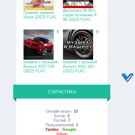
Дискотека 80-90-х
Громкие новинки
годов по-новому #
Июня (2022) FLAC
96 (2022) FLAC
В
В
машине с музыкой
машине с музыкой
Выпуск #257,258
Выпуск #161,162
(2022) FLAC
(2021) FLAC
СТАТИСТИКА
Онлайн всего:
10
Ботов:
2
Гостей:
7
Пользователей:
1
Yandex
,
Google
,
Admin