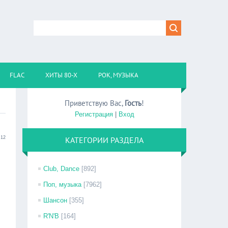
FLAC
ХИТЫ 80-Х
РОК, МУЗЫКА
Приветствую Вас
,
Гость
!
Регистрация
|
Вход
:12
КАТЕГОРИИ РАЗДЕЛА
Club, Dance
[892]
Поп, музыка
[7962]
Шансон
[355]
R'N'B
[164]