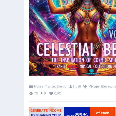
House, Trance, Electro
trigall
Mixtape
,
Electro
,
tr
73
0
0.0
/
0