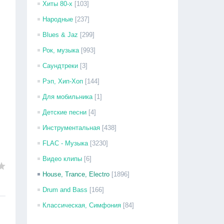
Хиты 80-х
[103]
Народные
[237]
Blues & Jaz
[299]
Рок, музыка
[993]
Саундтреки
[3]
Рэп, Хип-Хоп
[144]
Для мобильника
[1]
Детские песни
[4]
Инструментальная
[438]
FLAC - Музыка
[3230]
Видео клипы
[6]
House, Trance, Electro
[1896]
Drum and Bass
[166]
Классическая, Симфония
[84]