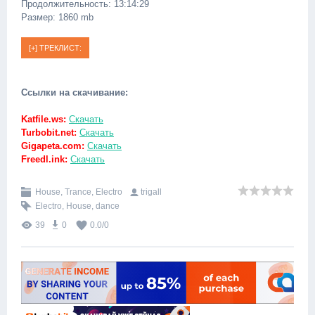
Продолжительность: 13:14:29
Размер: 1860 mb
Ссылки на скачивание:
Katfile.ws:
Скачать
Turbobit.net:
Скачать
Gigapeta.com:
Скачать
Freedl.ink:
Скачать
House, Trance, Electro
trigall
Electro
,
House
,
dance
39
0
0.0
/
0