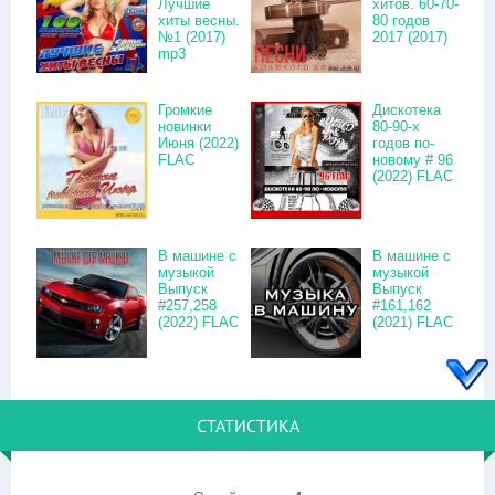
Лучшие
хитов. 60-70-
хиты весны.
80 годов
№1 (2017)
2017 (2017)
mp3
Громкие
Дискотека
новинки
80-90-х
Июня (2022)
годов по-
FLAC
новому # 96
(2022) FLAC
В машине с
В машине с
музыкой
музыкой
Выпуск
Выпуск
#257,258
#161,162
(2022) FLAC
(2021) FLAC
СТАТИСТИКА