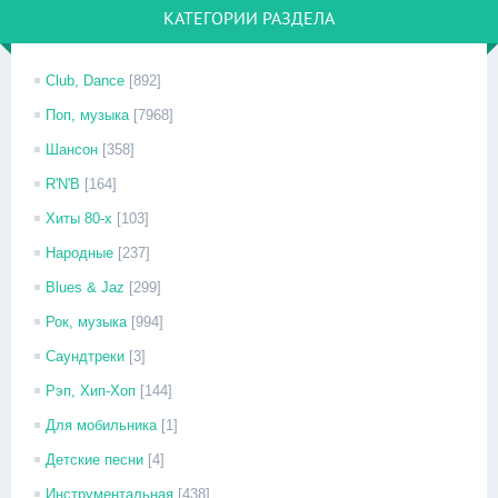
КАТЕГОРИИ РАЗДЕЛА
Club, Dance
[892]
Поп, музыка
[7968]
Шансон
[358]
R'N'B
[164]
Хиты 80-х
[103]
Народные
[237]
Blues & Jaz
[299]
Рок, музыка
[994]
Саундтреки
[3]
Рэп, Хип-Хоп
[144]
Для мобильника
[1]
Детские песни
[4]
Инструментальная
[438]