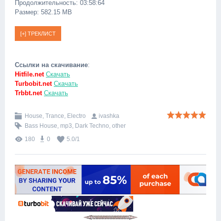
Продолжительность: 03:58:64
Размер: 582.15 MB
Ссылки на скачивание
:
Hitfile.net
Скачать
Turbobit.net
Скачать
Trbbt.net
Скачать
House, Trance, Electro
ivashka
Bass House
,
mp3
,
Dark Techno
,
other
180
0
5.0
/
1