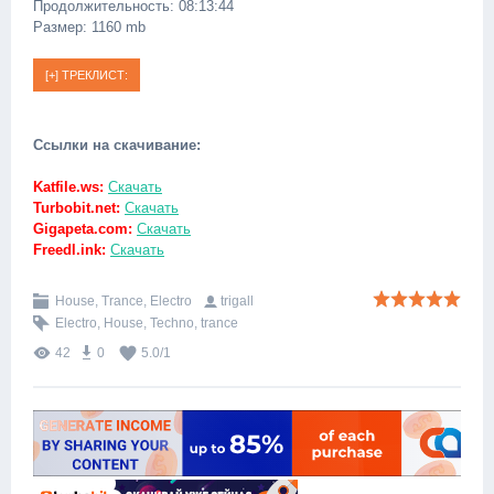
Продолжительность: 08:13:44
Размер: 1160 mb
Ссылки на скачивание:
Katfile.ws:
Скачать
Turbobit.net:
Скачать
Gigapeta.com:
Скачать
Freedl.ink:
Скачать
House, Trance, Electro
trigall
Electro
,
House
,
Techno
,
trance
42
0
5.0
/
1