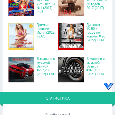
Лучшие
хитов. 60-70-
хиты весны.
80 годов
№1 (2017)
2017 (2017)
mp3
Громкие
Дискотека
новинки
80-90-х
Июня (2022)
годов по-
FLAC
новому # 96
(2022) FLAC
В машине с
В машине с
музыкой
музыкой
Выпуск
Выпуск
#257,258
#161,162
(2022) FLAC
(2021) FLAC
СТАТИСТИКА
Онлайн всего:
4