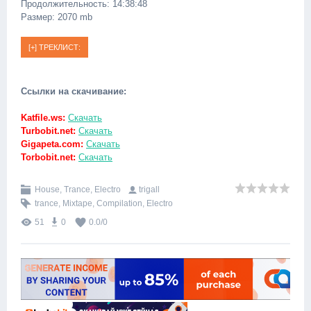
Продолжительность: 14:38:48
Размер: 2070 mb
Ссылки на скачивание:
Katfile.ws:
Скачать
Turbobit.net:
Скачать
Gigapeta.com:
Скачать
Torbobit.net:
Скачать
House, Trance, Electro
trigall
trance
,
Mixtape
,
Compilation
,
Electro
51
0
0.0
/
0