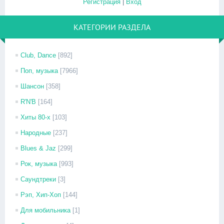
Регистрация
|
Вход
КАТЕГОРИИ РАЗДЕЛА
Club, Dance
[892]
Поп, музыка
[7966]
Шансон
[358]
R'N'B
[164]
Хиты 80-х
[103]
Народные
[237]
Blues & Jaz
[299]
Рок, музыка
[993]
Саундтреки
[3]
Рэп, Хип-Хоп
[144]
Для мобильника
[1]