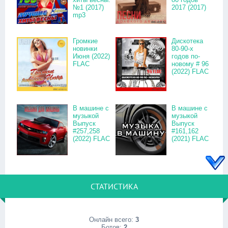
№1 (2017)
2017 (2017)
mp3
Громкие
Дискотека
новинки
80-90-х
Июня (2022)
годов по-
FLAC
новому # 96
(2022) FLAC
В машине с
В машине с
музыкой
музыкой
Выпуск
Выпуск
#257,258
#161,162
(2022) FLAC
(2021) FLAC
СТАТИСТИКА
Онлайн всего:
3
Ботов:
2