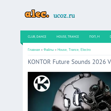
CLUB, DANCE
HOUSE, TRANCE
ПОП, М
Главная
»
Файлы
»
House, Trance, Electro
KONTOR Future Sounds 2026 Vo