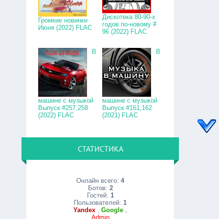
Дискотека 80-90-х
Громкие новинки
годов по-новому #
Июня (2022) FLAC
96 (2022) FLAC
В
В
машине с музыкой
машине с музыкой
Выпуск #257,258
Выпуск #161,162
(2022) FLAC
(2021) FLAC
СТАТИСТИКА
Онлайн всего:
4
Ботов:
2
Гостей:
1
Пользователей:
1
Yandex
,
Google
,
Admin