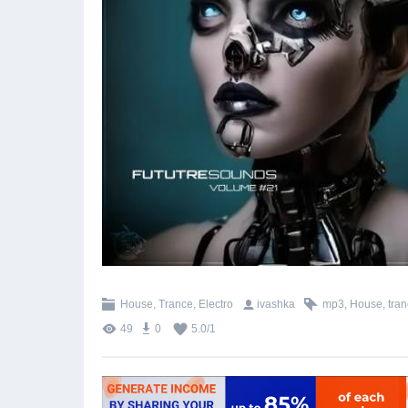
House, Trance, Electro
ivashka
mp3
,
House
,
tra
49
0
5.0
/
1