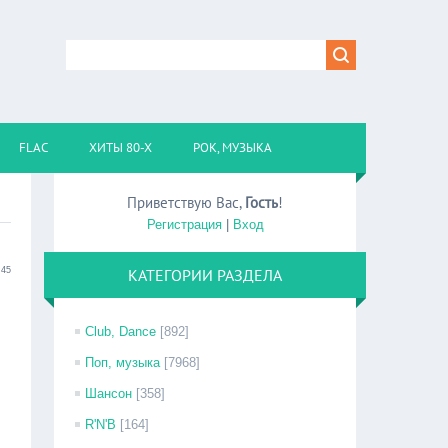
FLAC
ХИТЫ 80-Х
РОК, МУЗЫКА
Приветствую Вас
,
Гость
!
Регистрация
|
Вход
:45
КАТЕГОРИИ РАЗДЕЛА
Club, Dance
[892]
Поп, музыка
[7968]
Шансон
[358]
R'N'B
[164]