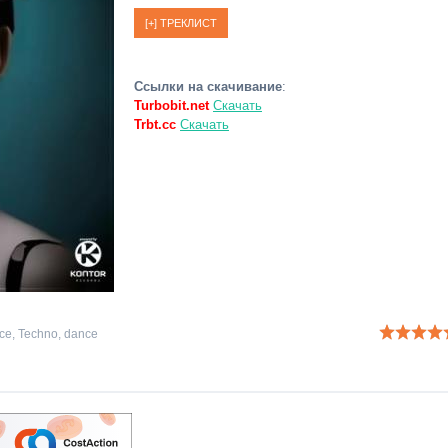
Ссылки на скачивание
:
Turbobit.net
Скачать
Trbt.cc
Скачать
nce
,
Techno
,
dance