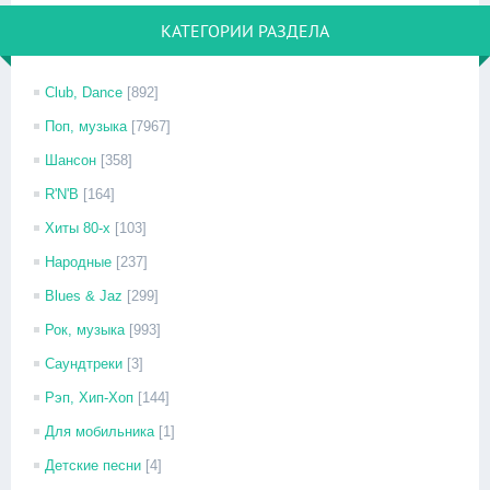
КАТЕГОРИИ РАЗДЕЛА
Club, Dance
[892]
Поп, музыка
[7967]
Шансон
[358]
R'N'B
[164]
Хиты 80-х
[103]
Народные
[237]
Blues & Jaz
[299]
Рок, музыка
[993]
Саундтреки
[3]
Рэп, Хип-Хоп
[144]
Для мобильника
[1]
Детские песни
[4]