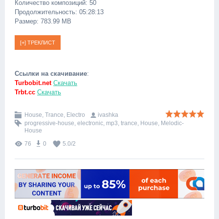
Количество композиций: 50
Продолжительность: 05:28:13
Размер: 783.99 MB
Ссылки на скачивание
:
Turbobit.net
Скачать
Trbt.cc
Скачать
House, Trance, Electro
ivashka
progressive-house
,
electronic
,
mp3
,
trance
,
House
,
Melodic-
House
76
0
5.0
/
2