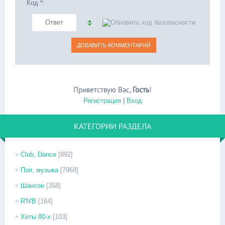
Код *:
Приветствую Вас
,
Гость
!
Регистрация
|
Вход
КАТЕГОРИИ РАЗДЕЛА
Club, Dance
[892]
Поп, музыка
[7968]
Шансон
[358]
R'N'B
[164]
Хиты 80-х
[103]