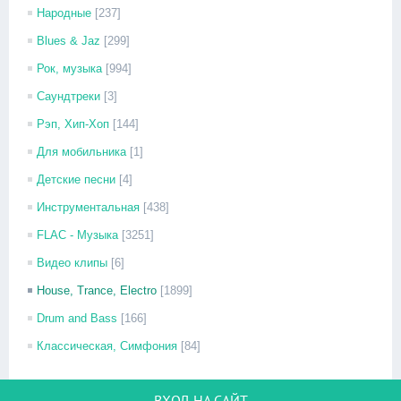
Народные
[237]
Blues & Jaz
[299]
Рок, музыка
[994]
Саундтреки
[3]
Рэп, Хип-Хоп
[144]
Для мобильника
[1]
Детские песни
[4]
Инструментальная
[438]
FLAC - Музыка
[3251]
Видео клипы
[6]
House, Trance, Electro
[1899]
Drum and Bass
[166]
Классическая, Симфония
[84]
ВХОД НА САЙТ