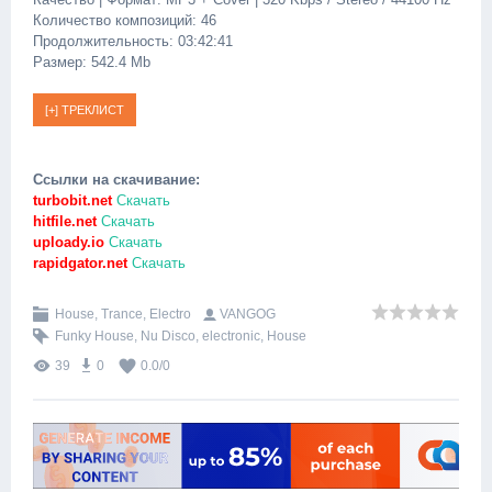
Количество композиций: 46
Продолжительность: 03:42:41
Размер: 542.4 Mb
Ссылки на скачивание:
turbobit.net
Скачать
hitfile.net
Скачать
uploady.io
Скачать
rapidgator.net
Скачать
House, Trance, Electro
VANGOG
Funky House
,
Nu Disco
,
electronic
,
House
39
0
0.0
/
0