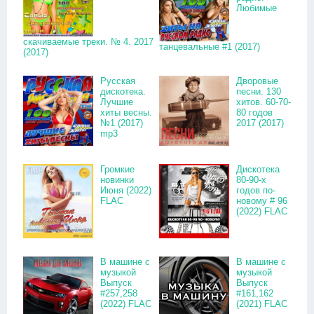
Любимые
скачиваемые треки. № 4. 2017
танцевальные #1 (2017)
(2017)
Русская
Дворовые
дискотека.
песни. 130
Лучшие
хитов. 60-70-
хиты весны.
80 годов
№1 (2017)
2017 (2017)
mp3
Громкие
Дискотека
новинки
80-90-х
Июня (2022)
годов по-
FLAC
новому # 96
(2022) FLAC
В машине с
В машине с
музыкой
музыкой
Выпуск
Выпуск
#257,258
#161,162
(2022) FLAC
(2021) FLAC