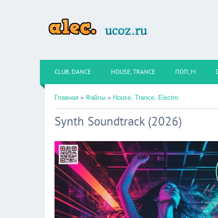
CLUB, DANCE
HOUSE, TRANCE
ПОП, М
Главная
»
Файлы
»
House, Trance, Electro
Synth Soundtrack (2026)