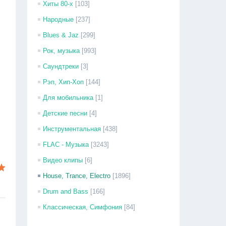
Хиты 80-х
[103]
Народные
[237]
Blues & Jaz
[299]
Рок, музыка
[993]
Саундтреки
[3]
Рэп, Хип-Хоп
[144]
Для мобильника
[1]
Детские песни
[4]
Инструментальная
[438]
FLAC - Музыка
[3243]
Видео клипы
[6]
House, Trance, Electro
[1896]
Drum and Bass
[166]
Классическая, Симфония
[84]