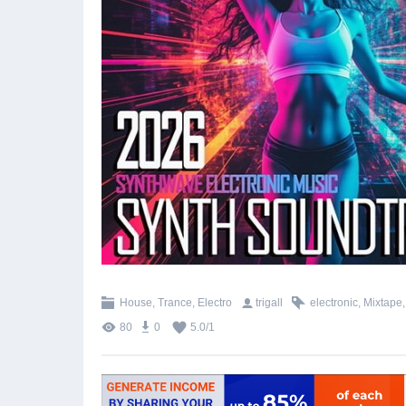
House, Trance, Electro
trigall
electronic
,
Mixtape
80
0
5.0
/
1