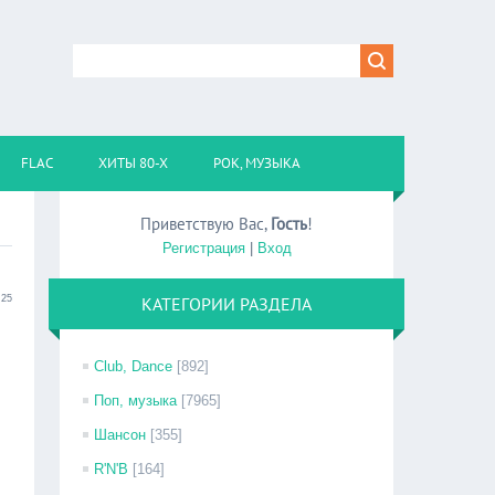
FLAC
ХИТЫ 80-Х
РОК, МУЗЫКА
Приветствую Вас
,
Гость
!
Регистрация
|
Вход
:25
КАТЕГОРИИ РАЗДЕЛА
Club, Dance
[892]
Поп, музыка
[7965]
Шансон
[355]
R'N'B
[164]