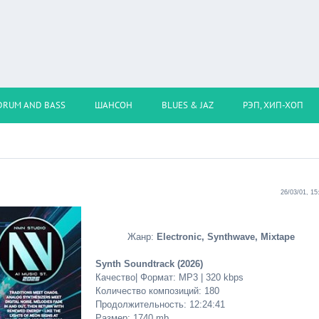
DRUM AND BASS
ШАНСОН
BLUES & JAZ
РЭП, ХИП-ХОП
26/03/01, 15
Жанр:
Electronic, Synthwave, Mixtape
Synth Soundtrack (2026)
Качество| Формат: MP3 | 320 kbps
Количество композиций: 180
Продолжительность: 12:24:41
Размер: 1740 mb