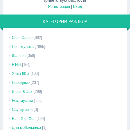
Приветствую Вас
,
Гость
!
Регистрация
|
Вход
КАТЕГОРИИ РАЗДЕЛА
Club, Dance
[892]
Поп, музыка
[7965]
Шансон
[358]
R'N'B
[164]
Хиты 80-х
[103]
Народные
[237]
Blues & Jaz
[299]
Рок, музыка
[993]
Саундтреки
[3]
Рэп, Хип-Хоп
[144]
Для мобильника
[1]