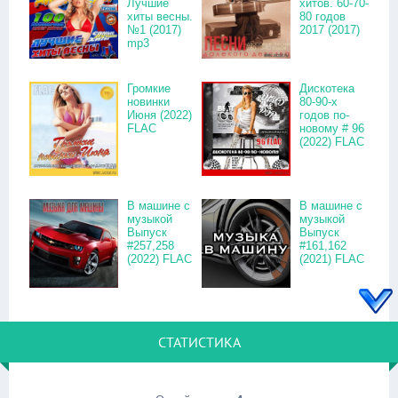
Лучшие
хитов. 60-70-
хиты весны.
80 годов
№1 (2017)
2017 (2017)
mp3
Громкие
Дискотека
новинки
80-90-х
Июня (2022)
годов по-
FLAC
новому # 96
(2022) FLAC
В машине с
В машине с
музыкой
музыкой
Выпуск
Выпуск
#257,258
#161,162
(2022) FLAC
(2021) FLAC
СТАТИСТИКА