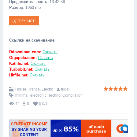
Продолжительность: 13:42:56
Размер: 1960 mb
Ссылки на скачивание:
Ddownload.com:
Скачать
Gigapeta.com:
Скачать
Katfile.net:
Скачать
Turbobit.net:
Скачать
Hitfile.net:
Скачать
House, Trance, Electro
trigall
minimal
,
electronic
,
Techno
,
Compilation
44
0
5.0
/
1