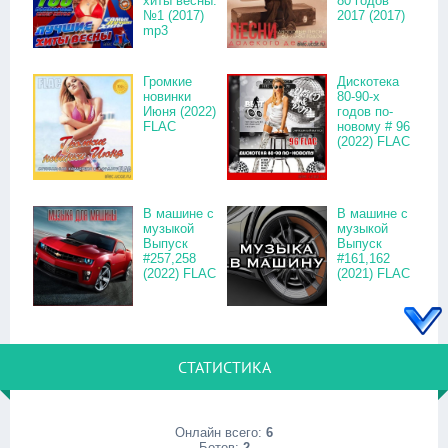
хиты весны.
80 годов
№1 (2017)
2017 (2017)
mp3
Громкие
Дискотека
новинки
80-90-х
Июня (2022)
годов по-
FLAC
новому # 96
(2022) FLAC
В машине с
В машине с
музыкой
музыкой
Выпуск
Выпуск
#257,258
#161,162
(2022) FLAC
(2021) FLAC
СТАТИСТИКА
Онлайн всего:
6
Ботов:
2