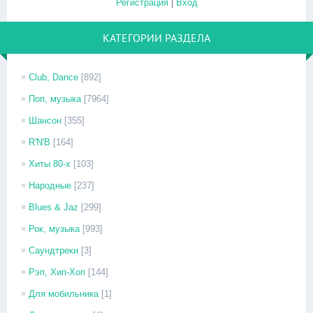
Регистрация
|
Вход
КАТЕГОРИИ РАЗДЕЛА
Club, Dance
[892]
Поп, музыка
[7964]
Шансон
[355]
R'N'B
[164]
Хиты 80-х
[103]
Народные
[237]
Blues & Jaz
[299]
Рок, музыка
[993]
Саундтреки
[3]
Рэп, Хип-Хоп
[144]
Для мобильника
[1]