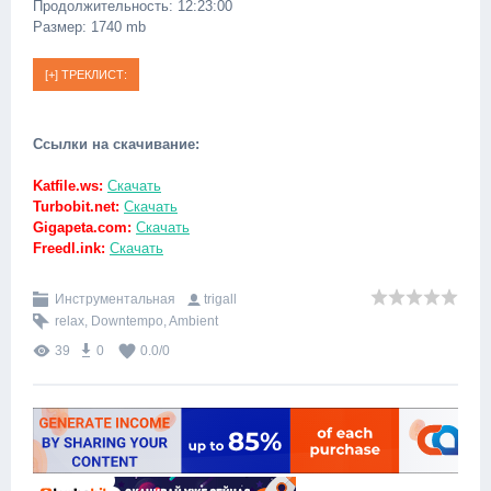
Продолжительность: 12:23:00
Размер: 1740 mb
Ссылки на скачивание:
Katfile.ws:
Скачать
Turbobit.net:
Скачать
Gigapeta.com:
Скачать
Freedl.ink:
Скачать
Инструментальная
trigall
relax
,
Downtempo
,
Ambient
39
0
0.0
/
0