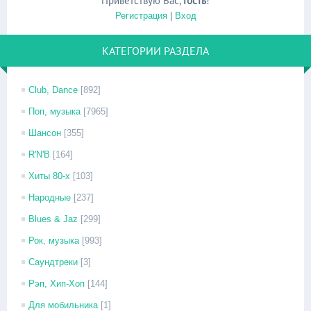
Приветствую Вас
,
Гость
!
Регистрация
|
Вход
КАТЕГОРИИ РАЗДЕЛА
Club, Dance
[892]
Поп, музыка
[7965]
Шансон
[355]
R'N'B
[164]
Хиты 80-х
[103]
Народные
[237]
Blues & Jaz
[299]
Рок, музыка
[993]
Саундтреки
[3]
Рэп, Хип-Хоп
[144]
Для мобильника
[1]