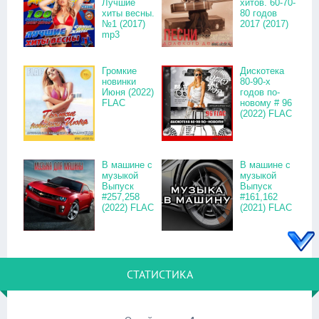
Лучшие
хитов. 60-70-
хиты весны.
80 годов
№1 (2017)
2017 (2017)
mp3
Громкие
Дискотека
новинки
80-90-х
Июня (2022)
годов по-
FLAC
новому # 96
(2022) FLAC
В машине с
В машине с
музыкой
музыкой
Выпуск
Выпуск
#257,258
#161,162
(2022) FLAC
(2021) FLAC
СТАТИСТИКА