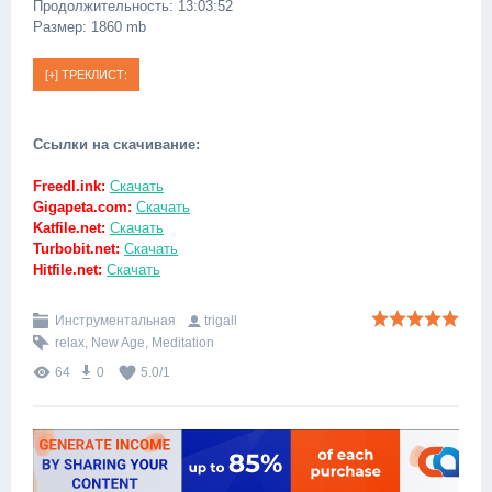
Продолжительность: 13:03:52
Размер: 1860 mb
Ссылки на скачивание:
Freedl.ink:
Скачать
Gigapeta.com:
Скачать
Katfile.net:
Скачать
Turbobit.net:
Скачать
Hitfile.net:
Скачать
Инструментальная
trigall
relax
,
New Age
,
Meditation
64
0
5.0
/
1