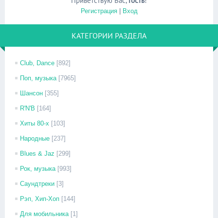
Приветствую Вас
,
Гость
!
Регистрация
|
Вход
КАТЕГОРИИ РАЗДЕЛА
Club, Dance
[892]
Поп, музыка
[7965]
Шансон
[355]
R'N'B
[164]
Хиты 80-х
[103]
Народные
[237]
Blues & Jaz
[299]
Рок, музыка
[993]
Саундтреки
[3]
Рэп, Хип-Хоп
[144]
Для мобильника
[1]