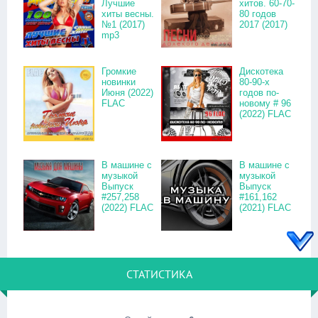
Лучшие
хитов. 60-70-
хиты весны.
80 годов
№1 (2017)
2017 (2017)
mp3
Громкие
Дискотека
новинки
80-90-х
Июня (2022)
годов по-
FLAC
новому # 96
(2022) FLAC
В машине с
В машине с
музыкой
музыкой
Выпуск
Выпуск
#257,258
#161,162
(2022) FLAC
(2021) FLAC
СТАТИСТИКА