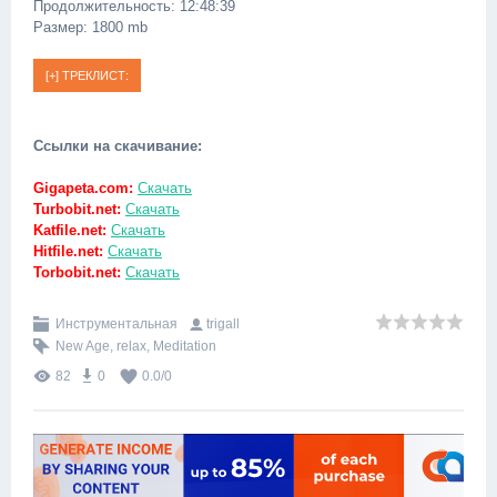
Продолжительность: 12:48:39
Размер: 1800 mb
Ссылки на скачивание:
Gigapeta.com:
Скачать
Turbobit.net:
Скачать
Katfile.net:
Скачать
Hitfile.net:
Скачать
Torbobit.net:
Скачать
Инструментальная
trigall
New Age
,
relax
,
Meditation
82
0
0.0
/
0