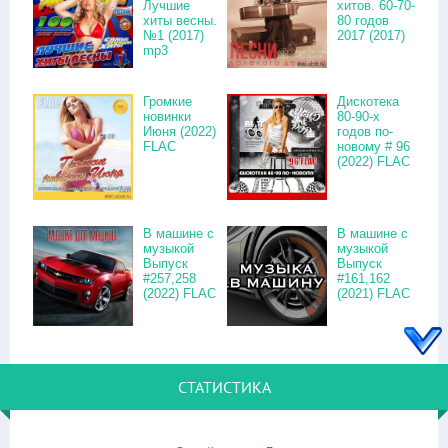
Лучшие
хитов. 60-70-
хиты весны.
80 годов
№1 (2017)
2017 (2017)
mp3
Громкие
Дискотека
новинки
80-90-х
Июня (2022)
годов по-
FLAC
новому # 96
(2022) FLAC
В машине с
В машине с
музыкой
музыкой
Выпуск
Выпуск
#257,258
#161,162
(2022) FLAC
(2021) FLAC
СТАТИСТИКА