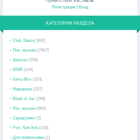
Приветствую Вас
,
Гость
!
Регистрация
|
Вход
КАТЕГОРИИ РАЗДЕЛА
Club, Dance
[892]
Поп, музыка
[7967]
Шансон
[358]
R'N'B
[164]
Хиты 80-х
[103]
Народные
[237]
Blues & Jaz
[299]
Рок, музыка
[993]
Саундтреки
[3]
Рэп, Хип-Хоп
[144]
Для мобильника
[1]