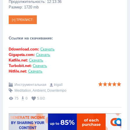
Продолжительность: 12:13:36
Размер: 1720 mb
Ссылки на скачивание:
Ddownload.com:
Скачать
Gigapeta.com:
Скачать
Katfile.net:
Скачать
Turbobit.net:
Скачать
Hitfile.net:
Скачать
Инструментальная
trigall
Meditation
,
Ambient
,
Downtempo
75
0
5.0
/
2