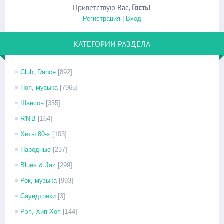
Приветствую Вас
,
Гость
!
Регистрация
|
Вход
КАТЕГОРИИ РАЗДЕЛА
Club, Dance
[892]
Поп, музыка
[7965]
Шансон
[355]
R'N'B
[164]
Хиты 80-х
[103]
Народные
[237]
Blues & Jaz
[299]
Рок, музыка
[993]
Саундтреки
[3]
Рэп, Хип-Хоп
[144]