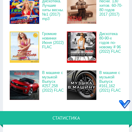
дискотека.
песни. 130
Лучшие
хитов. 60-70-
хиты весны.
80 годов
№1 (2017)
2017 (2017)
mp3
Громкие
Дискотека
новинки
80-90-х
Июня (2022)
годов по-
FLAC
новому # 96
(2022) FLAC
В машине с
В машине с
музыкой
музыкой
Выпуск
Выпуск
#257,258
#161,162
(2022) FLAC
(2021) FLAC
СТАТИСТИКА