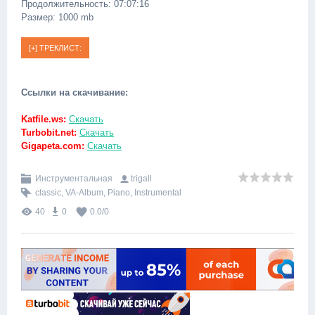
Продолжительность: 07:07:16
Размер: 1000 mb
Ссылки на скачивание:
Katfile.ws:
Скачать
Turbobit.net:
Скачать
Gigapeta.com:
Скачать
Инструментальная
trigall
classic
,
VA-Album
,
Piano
,
Instrumental
40
0
0.0
/
0