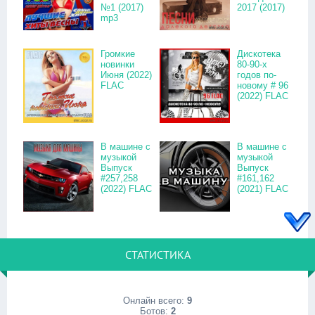
№1 (2017)
2017 (2017)
mp3
Громкие
Дискотека
новинки
80-90-х
Июня (2022)
годов по-
FLAC
новому # 96
(2022) FLAC
В машине с
В машине с
музыкой
музыкой
Выпуск
Выпуск
#257,258
#161,162
(2022) FLAC
(2021) FLAC
СТАТИСТИКА
Онлайн всего:
9
Ботов:
2