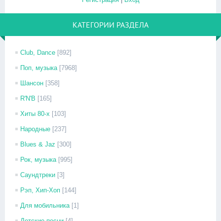
КАТЕГОРИИ РАЗДЕЛА
Club, Dance
[892]
Поп, музыка
[7968]
Шансон
[358]
R'N'B
[165]
Хиты 80-х
[103]
Народные
[237]
Blues & Jaz
[300]
Рок, музыка
[995]
Саундтреки
[3]
Рэп, Хип-Хоп
[144]
Для мобильника
[1]
Детские песни
[4]