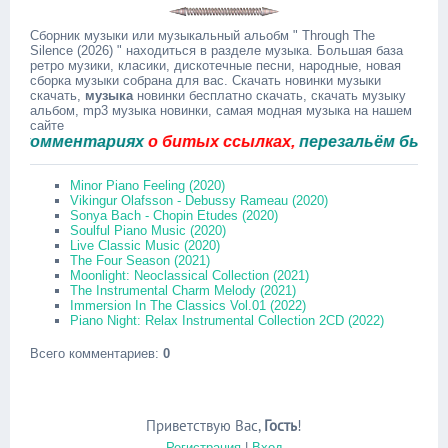
Сборник музыки или музыкальный альобм " Through The
Silence (2026) " находиться в разделе музыка. Большая база
ретро музики, класики, дискотечные песни, народные, новая
сборка музыки собрана для вас. Скачать новинки музыки
скачать,
музыка
новинки бесплатно скачать, скачать музыку
альбом, mp3 музыка новинки, самая модная музыка на нашем
сайте
омментариях
о битых ссылках,
перезальём быстро.
Minor Piano Feeling (2020)
Vikingur Olafsson - Debussy Rameau (2020)
Sonya Bach - Chopin Etudes (2020)
Soulful Piano Music (2020)
Live Classic Music (2020)
The Four Season (2021)
Moonlight: Neoclassical Collection (2021)
The Instrumental Charm Melody (2021)
Immersion In The Classics Vol.01 (2022)
Piano Night: Relax Instrumental Collection 2CD (2022)
Всего комментариев
:
0
Приветствую Вас
,
Гость
!
Регистрация
|
Вход