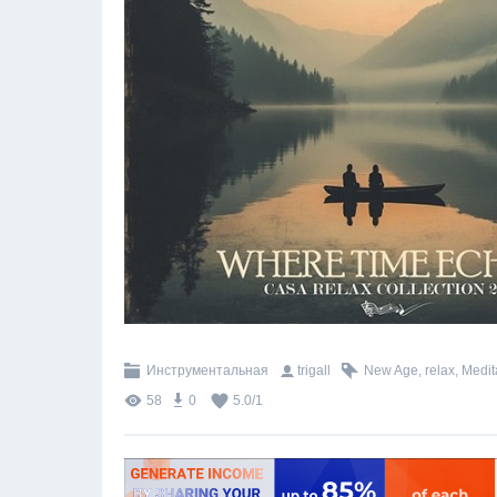
Инструментальная
trigall
New Age
,
relax
,
Medit
58
0
5.0
/
1