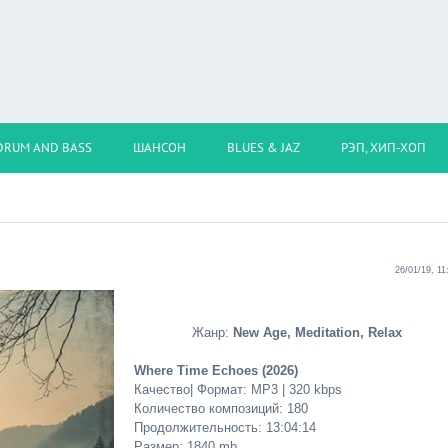
DRUM AND BASS
ШАНСОН
BLUES & JAZ
РЭП, ХИП-ХОП
26/01/19, 11
Жанр:
New Age, Meditation, Relax
Where Time Echoes (2026)
Качество| Формат: MP3 | 320 kbps
Количество композиций: 180
Продолжительность: 13:04:14
Размер: 1840 mb