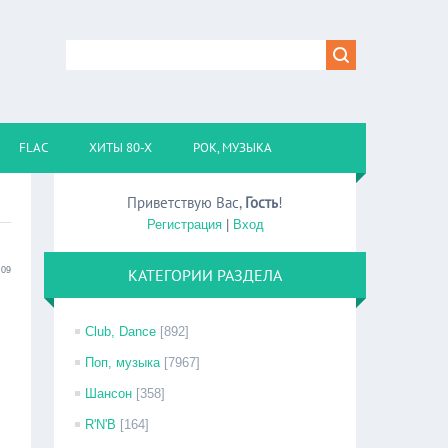
FLAC
ХИТЫ 80-Х
РОК, МУЗЫКА
Приветствую Вас
,
Гость
!
Регистрация
|
Вход
:09
КАТЕГОРИИ РАЗДЕЛА
Club, Dance
[892]
Поп, музыка
[7967]
Шансон
[358]
R'N'B
[164]